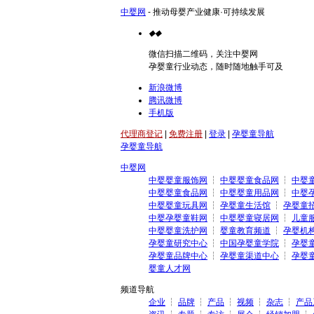
中婴网
- 推动母婴产业健康·可持续发展
◆
◆
微信扫描二维码，关注中婴网
孕婴童行业动态，随时随地触手可及
新浪微博
腾讯微博
手机版
代理商登记
|
免费注册
|
登录
|
孕婴童导航
孕婴童导航
中婴网
中婴婴童服饰网
┆
中婴婴童食品网
┆
中婴
中婴婴童食品网
┆
中婴婴童用品网
┆
中婴
中婴婴童玩具网
┆
孕婴童生活馆
┆
孕婴童
中婴孕婴童鞋网
┆
中婴婴童寝居网
┆
儿童
中婴婴童洗护网
┆
婴童教育频道
┆
孕婴机
孕婴童研究中心
┆
中国孕婴童学院
┆
孕婴
孕婴童品牌中心
┆
孕婴童渠道中心
┆
孕婴
婴童人才网
频道导航
企业
┆
品牌
┆
产品
┆
视频
┆
杂志
┆
产品