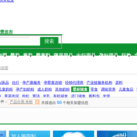
供求批发
费发布
搜索
加盟
婴装
童装
婴童鞋
寝居用品
出行用品
孕妇用品
玩教
粉加盟
/床品
住行
孕产康服务
孕婴童连锁
经销代理商
产业链服务机构
原料
儿童奶粉
孕产妇奶粉
成人奶粉
其他奶粉
婴标辅食
零食
调味营养
儿童食品
棒
果菜肉泥
肉松
粥汤
米乳
有机辅食
进口辅食
酱料包
米饼
条件：
产品分类:米粉
50
共筛选出
个相关加盟信息