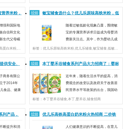
，至今已高达
列的细分问题。新生代父母追求精细、健康、科学的喂
物为引发婴幼
养方式，在选品时也会更加关注产品本身的口味、口
童营养米粉，
经销
敏宝辅食选什么？优儿乐原味高铁米粉，低
食物过敏...
感，单纯的打价格战越来越难以吸引新生代消费...
敏配方，帮助敏宝顺
增强和国际地
随着过敏低龄化现象凸显，围绕敏
族自信和文化
宝的专属营养诉求日益成为母婴消
新生代父母崛
费新关注点。其中，作为婴幼儿成
等多重因素影
长过程中重要的辅食品类，低敏米
标签：优儿乐米粉,优儿乐辅食,优儿乐高铁高蛋白米粉,优儿乐营养奶米粉,优儿乐米粉招商
标签：优儿乐原味高铁米粉,优儿乐辅食,敏宝辅食,低敏米粉
22中国婴童
粉也迎来新的发展机遇。基于对市场的洞察和敏宝切实
的Z世代妈妈偏
需求分析，优儿乐加码低敏赛道，特别推出一款原味高
童提供安全、
经销
本丁婴禾谷辅食系列产品大力招商了：婴标
着...
铁米粉，致力于以低敏配方和丰富营养性，解决...
品质 值得信赖！
子商务有限公
近年来，随着生活水平的提高，消
于2014年
费观念的改变以及政府关于改善居
幼儿食品、健康
民营养水平等政策的出台，我国幼
同阶段人群需
儿辅食产业逐步进入快速发展时
标签：本丁婴禾谷辅食,本丁,婴禾谷,辅食招商
始终相信，美
期。到2019年市场规模达到404亿元，近年来国内幼儿
精神和对“”理
辅食市场保持10%以上的增速。增长势头喜人。当下的
系列产品，
经销
优儿乐高铁高蛋白奶米粉火热招商 二价铁
..
行业蓝海也是经销商们入市大好时机。要想在幼...
+VC+高蛋白，黄金
不断提升和消
人们健康意识的不断提高，在育儿