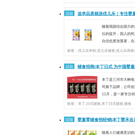
敏发生率仅为3.5%，2014年增至12.3%
40.9%，总患病率达到12.3%。其中，食
经销
追求品质就选优儿乐｜专注婴
儿过敏最常见的诱因。数据显示，我国婴幼儿
一罐一码，确保宝宝
随着我国综合国力的
位的提升，国人的民
自信也更加显著，在
起和精细化育儿观念
响下，国货零辅食迎来了快速发展。据《20
零辅食行业市场洞察》数据显示，67.6%
经销
辅食招商|本丁日式 为中国婴
好国产品牌，远高于Y世代妈妈的51.4%，随
安心、方便又美
本丁是三河市大树电
司旗下品牌，公司创立
11月，是一家专注
食品的公司。针对不
标签：本丁,日式辅食,本丁日式辅食,辅食
求，研发和销售、少添加剂的食品。我们
好的味道，源于自然。本丁秉承日本的工匠
经销
婴童零辅食招经销|本丁婴禾谷
念的执着，致力于为中国婴童提供安全、安.
热点品类，婴标品质
随着人们健康意识的