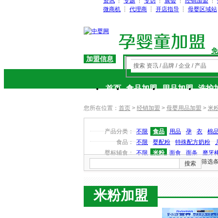
资讯
┆
专题
┆
专访
┆
展会
┆
经销加盟
┆
微商机
┆
代理商
┆
开店指导
┆
母婴区域站
免
加盟信息
搜索 资讯 / 品牌 / 企业 / 产品
首页
食品加盟
用品加盟
洗护
您所在位置：
首页
>
经销加盟
>
母婴用品加盟
>
米
产品分类：
不限
食品
用品
孕
衣
棉品
食品：
不限
婴配粉
特殊配方奶粉
婴标辅食：
不限
米粉
面食
面条
磨牙
筛选
搜索
米粉加盟