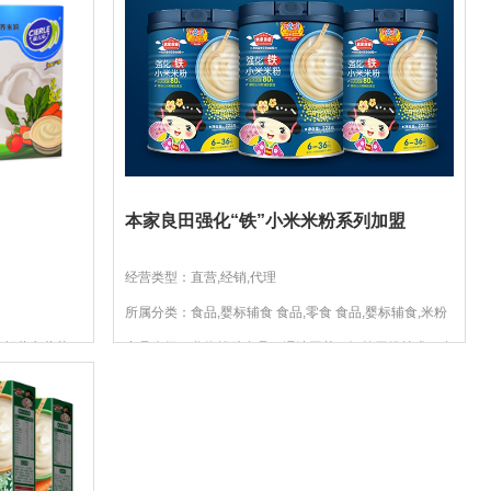
物米粉，小分子糖带有天然...
本家良田强化“铁”小米米粉系列加盟
经营类型：直营,经销,代理
所属分类：食品,婴标辅食 食品,零食 食品,婴标辅食,米粉
括胡萝卜蔬菜、
产品介绍：谷物辅助食品，湿法工艺，辗筒干燥技术。多
+奶、五谷蔬
种□味搭配，营养均衡。添加钙铁锌及多种维生素。食材
好，食才好