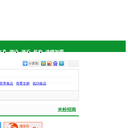
文具
游泳
游乐
机构
连锁加盟
营养食品
母婴生鲜
低GI食品
米粉招商