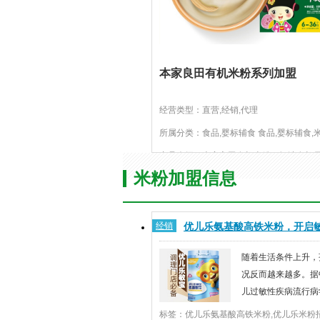
本家良田有机米粉系列加盟
经营类型：直营,经销,代理
所属分类：食品,婴标辅食 食品,婴标辅食,
产品介绍：本家良田有机米粉，智选有机
艺，二次预糊化技术。特别添加DHA，促
米粉加盟信息
视力发育。添加钙铁锌及多种维生...
经销
优儿乐氨基酸高铁米粉，开启
新潮流
随着生活条件上升，
况反而越来越多。据
儿过敏性疾病流行病
示，1999年我国2
标签：优儿乐氨基酸高铁米粉,优儿乐米粉