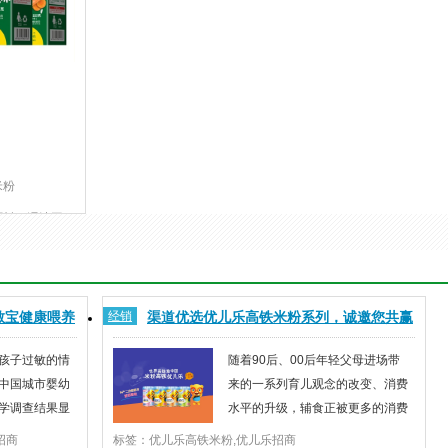
米粉
原料，湿法工
进宝宝智力和
敏宝健康喂养
经销
渠道优选优儿乐高铁米粉系列，诚邀您共赢
商机
孩子过敏的情
随着90后、00后年轻父母进场带
中国城市婴幼
来的一系列育儿观念的改变、消费
学调查结果显
水平的升级，辅食正被更多的消费
岁以下婴幼儿过
者认可，但认可的同时也带来一系
招商
标签：优儿乐高铁米粉,优儿乐招商