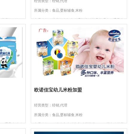
经营类型：经销,代理
所属分类：食品,婴标辅食,米粉
，经浸泡、汽
产品介绍：英蓓滋有机米粉系列遵循其品牌理念，秉承尖
。处理后的大米
端研发，均衡营养，严选原料，自然精纯的信念。始终做
到对宝宝负责，让妈妈放心！...
欧诺佳宝幼儿米粉加盟
经营类型：经销,代理
所属分类：食品,婴标辅食,米粉
念，秉承尖端研
产品介绍：欧诺佳宝米粉比利时原装进口，欧洲米粉厂贝
念。始终做到对
鲁特集团荣誉出品。经生物酶切技术制成，为部分水解谷