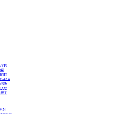
童车网
孕网
招商网
服装频道
构频道
童人物
童圈子
系列