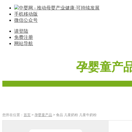
中婴网 - 推动母婴产业健康·可持续发展
手机移动版
微信公众号
请登陆
免费注册
网站导航
孕婴童产
首页
奶粉
辅食
零食
车床座椅
寝具棉品
母婴家电
您所在位置：
首页
>
孕婴童产品
> 食品 儿童奶粉 儿童牛奶粉