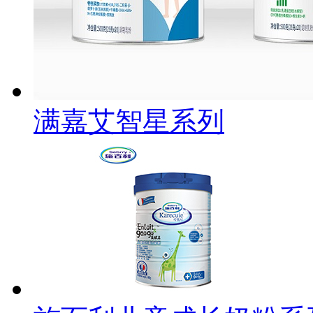
满嘉艾智星系列