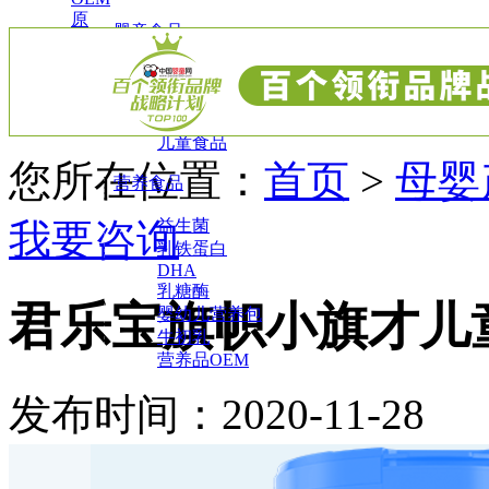
原
婴童食品
料
辅食
小零食
调味营养
儿童食品
您所在位置：
首页
>
母婴
营养食品
我要咨询
益生菌
乳铁蛋白
DHA
乳糖酶
君乐宝旗帜小旗才儿
婴幼儿营养包
牛初乳
营养品OEM
发布时间：2020-11-2