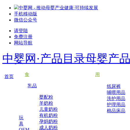
中婴网 - 推动母婴产业健康·可持续发展
手机移动版
微信公众号
请登陆
免费注册
网站导航
中婴网·产品目录
母婴产
食
用
首页
乳品
纸尿裤
哺喂用品
婴配粉
洗护用品
羊奶粉
护理用品
儿童奶粉
棉品床品
有机奶粉
玩
孕妈奶粉
具
成人奶粉
OEM