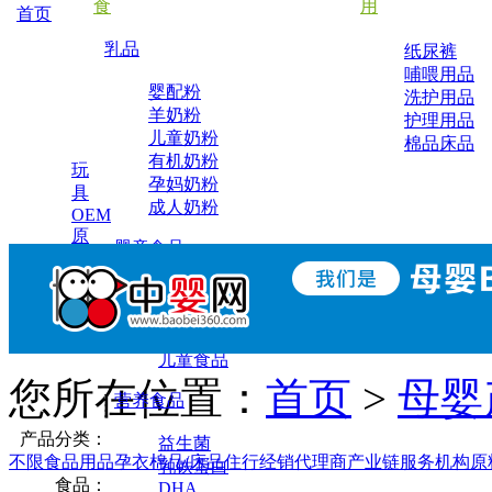
食
用
首页
乳品
纸尿裤
哺喂用品
婴配粉
洗护用品
羊奶粉
护理用品
儿童奶粉
棉品床品
有机奶粉
玩
孕妈奶粉
具
成人奶粉
OEM
原
婴童食品
料
辅食
小零食
调味营养
儿童食品
您所在位置：
首页
>
母婴
营养食品
产品分类：
益生菌
不限
食品
用品
孕
衣
棉品/床品
住行
经销代理商
产业链服务机构
原
乳铁蛋白
食品：
DHA