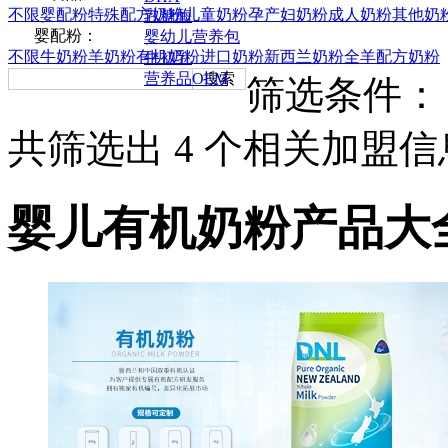
不限
婴配粉
特殊配方奶粉
儿童奶粉
孕产妇奶粉
成人奶粉
其他奶
乳糖酶
婴配粉：
婴幼儿营养包
不限
牛奶粉
羊奶粉
有机奶粉
进口奶粉
新西兰奶粉
全羊配方奶粉
牛初乳
营养品OEM
搜索
筛选条件：
共筛选出
4
个相关加盟信
婴儿有机奶粉产品大