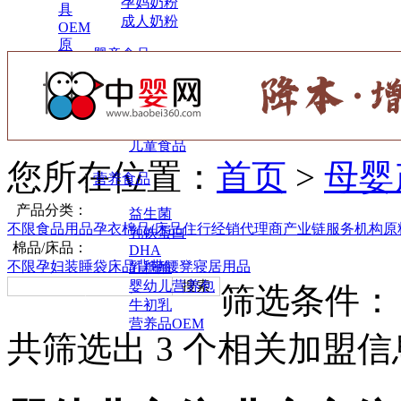
孕妈奶粉
具
成人奶粉
OEM
原
婴童食品
料
辅食
小零食
调味营养
儿童食品
您所在位置：
首页
>
母婴
营养食品
产品分类：
益生菌
不限
食品
用品
孕
衣
棉品/床品
住行
经销代理商
产业链服务机构
原
乳铁蛋白
棉品/床品：
DHA
不限
孕妇装
睡袋床品
背带腰凳
寝居用品
乳糖酶
婴幼儿营养包
搜索
筛选条件：
牛初乳
营养品OEM
共筛选出
3
个相关加盟信