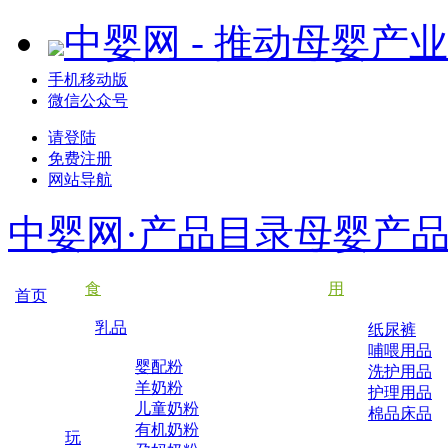
中婴网 - 推动母婴产
手机移动版
微信公众号
请登陆
免费注册
网站导航
中婴网·产品目录
母婴产
食
用
首页
乳品
纸尿裤
哺喂用品
婴配粉
洗护用品
羊奶粉
护理用品
儿童奶粉
棉品床品
有机奶粉
玩