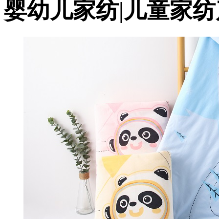
婴幼儿家纺|儿童家