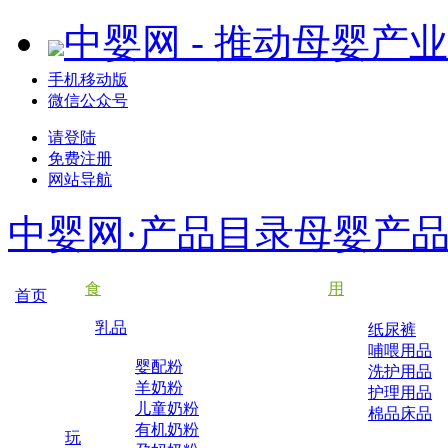
中婴网 - 推动母婴产
手机移动版
微信公众号
请登陆
免费注册
网站导航
中婴网·产品目录
母婴产
食
用
首页
乳品
纸尿裤
哺喂用品
婴配粉
洗护用品
羊奶粉
护理用品
儿童奶粉
棉品床品
有机奶粉
玩