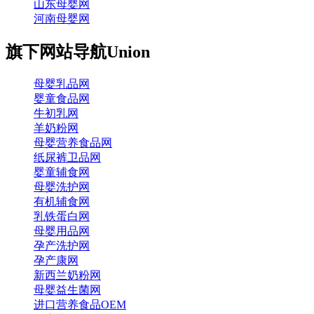
山东母婴网
河南母婴网
旗下网站导航
Union
母婴乳品网
婴童食品网
牛初乳网
羊奶粉网
母婴营养食品网
纸尿裤卫品网
婴童辅食网
母婴洗护网
有机辅食网
乳铁蛋白网
母婴用品网
孕产洗护网
孕产康网
新西兰奶粉网
母婴益生菌网
进口营养食品OEM