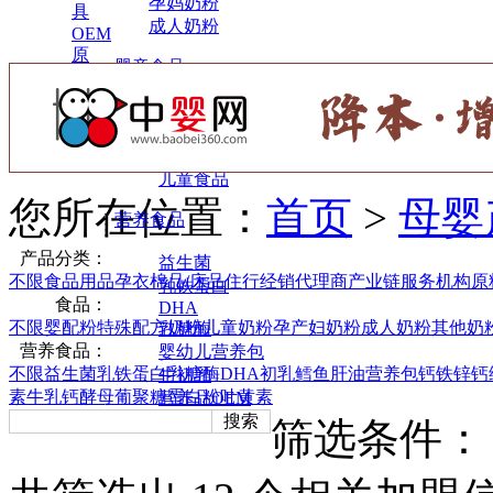
孕妈奶粉
具
成人奶粉
OEM
原
婴童食品
料
辅食
小零食
调味营养
儿童食品
您所在位置：
首页
>
母婴
营养食品
产品分类：
益生菌
不限
食品
用品
孕
衣
棉品/床品
住行
经销代理商
产业链服务机构
原
乳铁蛋白
食品：
DHA
不限
婴配粉
特殊配方奶粉
儿童奶粉
孕产妇奶粉
成人奶粉
其他奶
乳糖酶
营养食品：
婴幼儿营养包
不限
益生菌
乳铁蛋白
乳糖酶
DHA
初乳
鳕鱼肝油
营养包
钙铁锌
钙
牛初乳
素
牛乳钙
酵母葡聚糖
蛋白粉
叶黄素
营养品OEM
搜索
筛选条件：