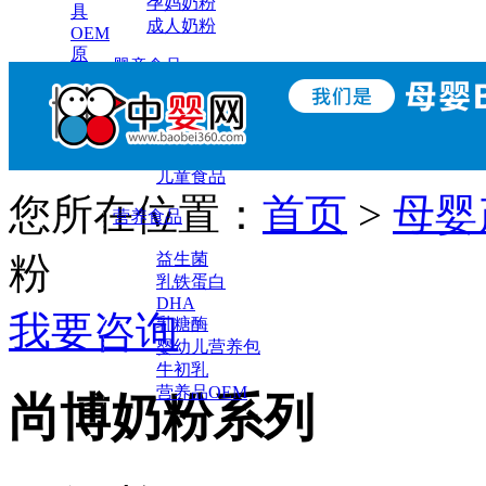
孕妈奶粉
具
成人奶粉
OEM
原
婴童食品
料
辅食
小零食
调味营养
儿童食品
您所在位置：
首页
>
母婴
营养食品
粉
益生菌
乳铁蛋白
DHA
我要咨询
乳糖酶
婴幼儿营养包
牛初乳
营养品OEM
尚博奶粉系列