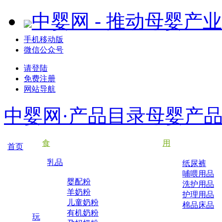
中婴网 - 推动母婴产
手机移动版
微信公众号
请登陆
免费注册
网站导航
中婴网·产品目录
母婴产
食
用
首页
乳品
纸尿裤
哺喂用品
婴配粉
洗护用品
羊奶粉
护理用品
儿童奶粉
棉品床品
有机奶粉
玩