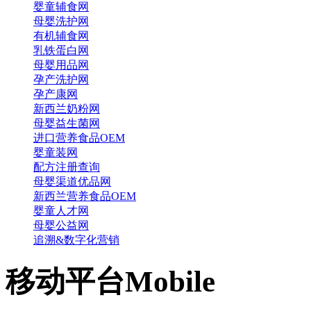
婴童辅食网
母婴洗护网
有机辅食网
乳铁蛋白网
母婴用品网
孕产洗护网
孕产康网
新西兰奶粉网
母婴益生菌网
进口营养食品OEM
婴童装网
配方注册查询
母婴渠道优品网
新西兰营养食品OEM
婴童人才网
母婴公益网
追溯&数字化营销
移动平台
Mobile