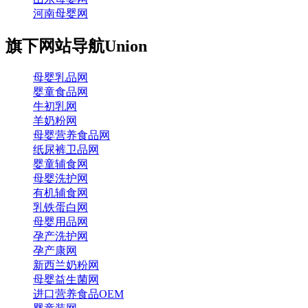
河南母婴网
旗下网站导航
Union
母婴乳品网
婴童食品网
牛初乳网
羊奶粉网
母婴营养食品网
纸尿裤卫品网
婴童辅食网
母婴洗护网
有机辅食网
乳铁蛋白网
母婴用品网
孕产洗护网
孕产康网
新西兰奶粉网
母婴益生菌网
进口营养食品OEM