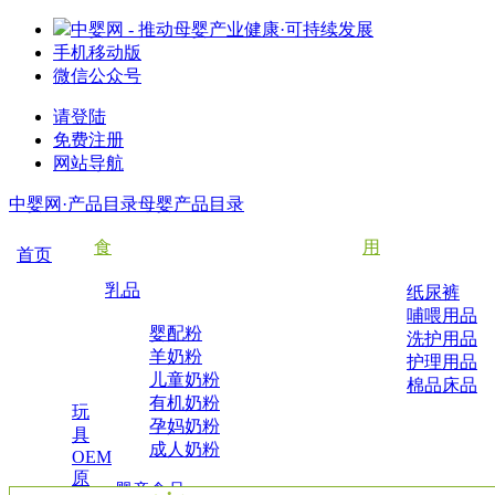
中婴网 - 推动母婴产业健康·可持续发展
手机移动版
微信公众号
请登陆
免费注册
网站导航
中婴网·产品目录
母婴产品目录
食
用
首页
乳品
纸尿裤
哺喂用品
婴配粉
洗护用品
羊奶粉
护理用品
儿童奶粉
棉品床品
有机奶粉
玩
孕妈奶粉
具
成人奶粉
OEM
原
婴童食品