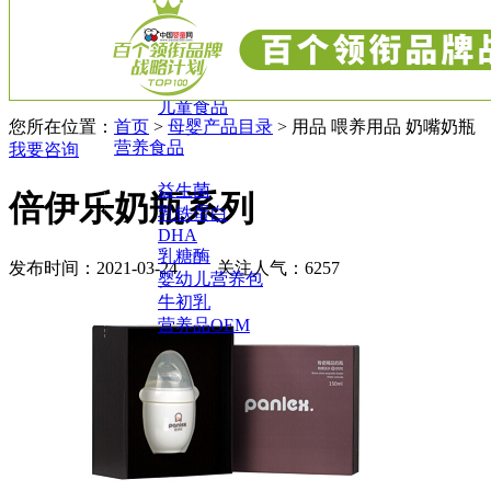
料
辅食
小零食
调味营养
儿童食品
您所在位置：
首页
>
母婴产品目录
> 用品 喂养用品 奶嘴奶瓶
营养食品
我要咨询
益生菌
倍伊乐奶瓶系列
乳铁蛋白
DHA
乳糖酶
发布时间：2021-03-24
关注人气：6257
婴幼儿营养包
牛初乳
营养品OEM