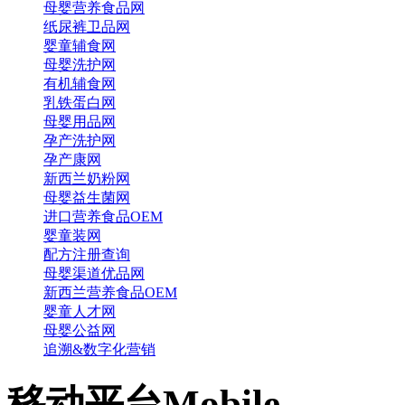
母婴营养食品网
纸尿裤卫品网
婴童辅食网
母婴洗护网
有机辅食网
乳铁蛋白网
母婴用品网
孕产洗护网
孕产康网
新西兰奶粉网
母婴益生菌网
进口营养食品OEM
婴童装网
配方注册查询
母婴渠道优品网
新西兰营养食品OEM
婴童人才网
母婴公益网
追溯&数字化营销
移动平台
Mobile