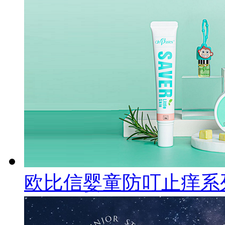
欧比信婴童防叮止痒系