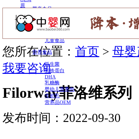
原
婴童食品
料
辅食
小零食
调味营养
儿童食品
您所在位置：
首页
>
母婴
营养食品
我要咨询
益生菌
乳铁蛋白
DHA
乳糖酶
Filorway菲洛维系列
婴幼儿营养包
牛初乳
营养品OEM
发布时间：2022-09-3