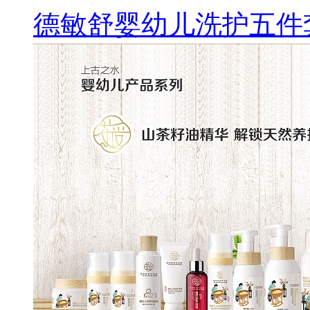
德敏舒婴幼儿洗护五件