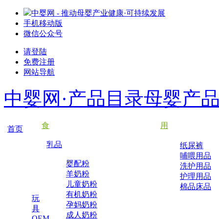
中婴网 - 推动母婴产业健康·可持续发展
手机移动版
微信公众号
请登陆
免费注册
网站导航
中婴网·产品目录
母婴产
食
用
首页
乳品
纸尿裤
哺喂用品
婴配粉
洗护用品
羊奶粉
护理用品
儿童奶粉
棉品床品
有机奶粉
玩
孕妈奶粉
具
成人奶粉
OEM