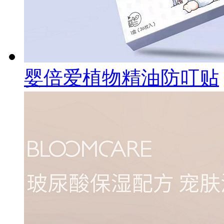
婴倍爱植物精油防叮贴