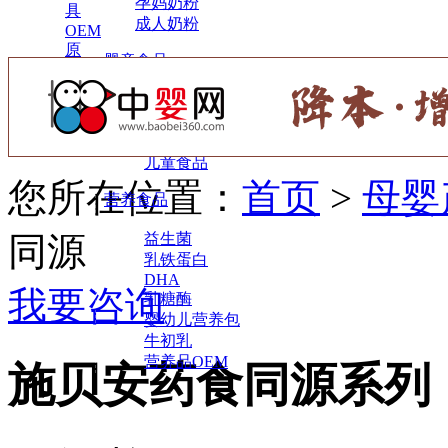
孕妈奶粉
具
成人奶粉
OEM
原
婴童食品
料
辅食
小零食
调味营养
儿童食品
您所在位置：
首页
>
母婴
营养食品
同源
益生菌
乳铁蛋白
DHA
我要咨询
乳糖酶
婴幼儿营养包
牛初乳
营养品OEM
施贝安药食同源系列