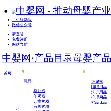
中婴网 - 推动母婴产
手机移动版
微信公众号
请登陆
免费注册
网站导航
中婴网·产品目录
母婴产
食
用
首页
乳品
纸尿裤
哺喂用品
婴配粉
洗护用品
羊奶粉
护理用品
儿童奶粉
棉品床品
有机奶粉
玩