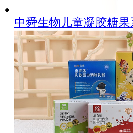
中舜生物儿童凝胶糖果