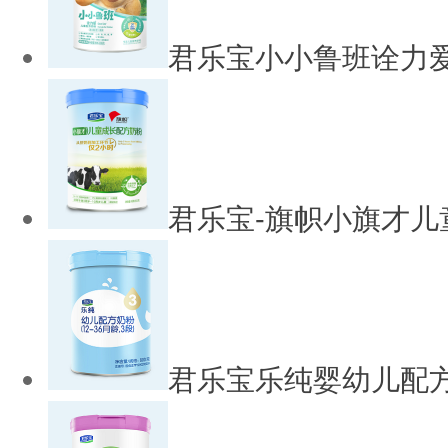
君乐宝小小鲁班诠力
君乐宝-旗帜小旗才儿
君乐宝乐纯婴幼儿配