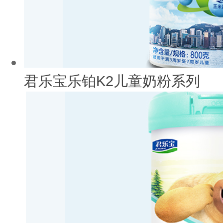
君乐宝乐铂K2儿童奶粉系列