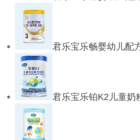
君乐宝乐畅婴幼儿配
君乐宝乐铂K2儿童奶