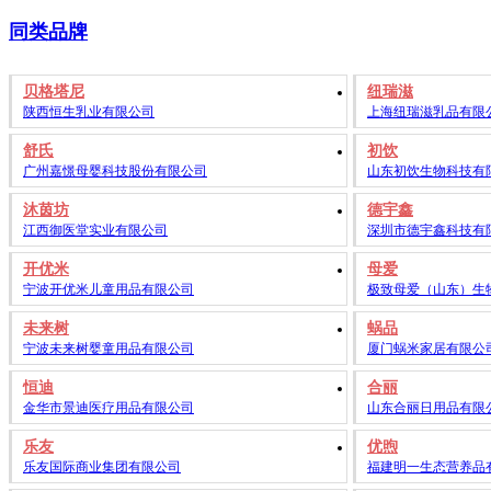
同类品牌
贝格塔尼
纽瑞滋
陕西恒生乳业有限公司
上海纽瑞滋乳品有限
舒氏
初饮
广州嘉憬母婴科技股份有限公司
山东初饮生物科技有
沐茵坊
德宇鑫
江西御医堂实业有限公司
深圳市德宇鑫科技有
开优米
母爱
宁波开优米儿童用品有限公司
极致母爱（山东）生
未来树
蜗品
宁波未来树婴童用品有限公司
厦门蜗米家居有限公
恒迪
合丽
金华市景迪医疗用品有限公司
山东合丽日用品有限
乐友
优煦
乐友国际商业集团有限公司
福建明一生态营养品