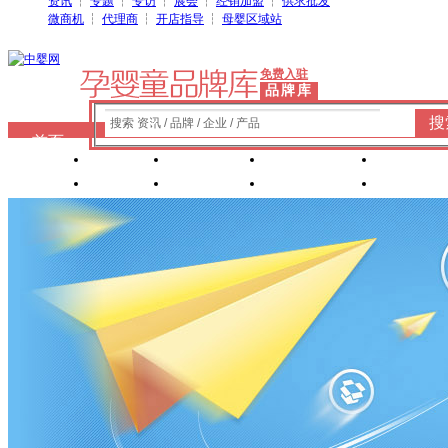
资讯
┆
专题
┆
专访
┆
展会
┆
经销加盟
┆
供求批发
微商机
┆
代理商
┆
开店指导
┆
母婴区域站
免费入驻
品牌库
搜
搜索 资讯 / 品牌 / 企业 / 产品
首页
奶粉
纸尿裤
婴童洗护
婴装棉
玩具
辅食
零 食
营养食品
喂养用