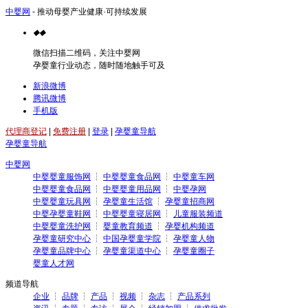
中婴网
- 推动母婴产业健康·可持续发展
◆
◆
微信扫描二维码，关注中婴网
孕婴童行业动态，随时随地触手可及
新浪微博
腾讯微博
手机版
代理商登记
|
免费注册
|
登录
|
孕婴童导航
孕婴童导航
中婴网
中婴婴童服饰网
┆
中婴婴童食品网
┆
中婴童车网
中婴婴童食品网
┆
中婴婴童用品网
┆
中婴孕网
中婴婴童玩具网
┆
孕婴童生活馆
┆
孕婴童招商网
中婴孕婴童鞋网
┆
中婴婴童寝居网
┆
儿童服装频道
中婴婴童洗护网
┆
婴童教育频道
┆
孕婴机构频道
孕婴童研究中心
┆
中国孕婴童学院
┆
孕婴童人物
孕婴童品牌中心
┆
孕婴童渠道中心
┆
孕婴童圈子
婴童人才网
频道导航
企业
┆
品牌
┆
产品
┆
视频
┆
杂志
┆
产品系列