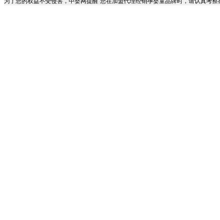
为了您的权益不受侵害，中婴网提醒“您在加盟代理经销孕婴童品牌时，请认真考察