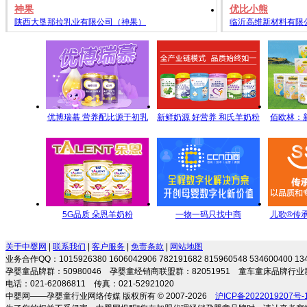
神果
优比小熊
陕西大垦那拉乳业有限公司（神果）
临沂高维新材料有限
优博瑞慕 营养配比源于初乳
新鲜奶源 好营养 和氏羊奶粉
佰欧林：
研究
每一滴都是新鲜的承诺
端母
5G品质 朵恩羊奶粉
一物一码只找中商
儿歌®传
5GYoungMa的选择
名全方
关于中婴网
|
联系我们
|
客户服务
|
免责条款
|
网站地图
业务合作QQ：1015926380 1606042906 782191682 815960548 534600400 
孕婴童品牌群：50980046 孕婴童经销商联盟群：82051951 童车童床品牌行业群
电话：021-62086811 传真：021-52921020
中婴网——孕婴童行业网络传媒 版权所有 © 2007-2026
沪ICP备2022019207号-