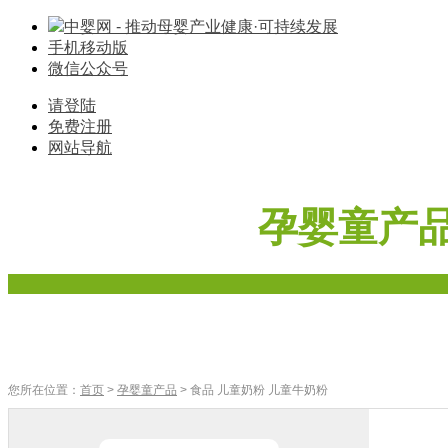
中婴网 - 推动母婴产业健康·可持续发展
手机移动版
微信公众号
请登陆
免费注册
网站导航
孕婴童产
首页
奶粉
辅食
零食
车床座椅
寝具棉品
母婴家电
您所在位置：
首页
>
孕婴童产品
> 食品 儿童奶粉 儿童牛奶粉