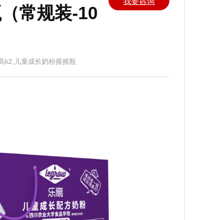
我要咨询
（常规装-10
高k2,儿童成长奶粉摇摇瓶