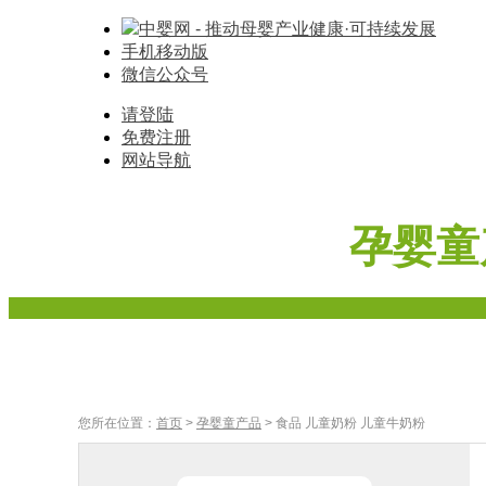
中婴网 - 推动母婴产业健康·可持续发展
手机移动版
微信公众号
请登陆
免费注册
网站导航
孕婴童
首页
奶粉
辅食
车床座椅
寝具棉品
母婴家
您所在位置：
首页
>
孕婴童产品
> 食品 儿童奶粉 儿童牛奶粉