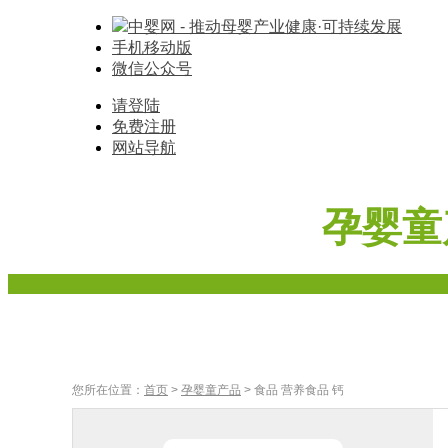
中婴网 - 推动母婴产业健康·可持续发展
手机移动版
微信公众号
请登陆
免费注册
网站导航
孕婴童
首页
奶粉
辅食
车床座椅
寝具棉品
母婴家
您所在位置：
首页
>
孕婴童产品
> 食品 营养食品 钙