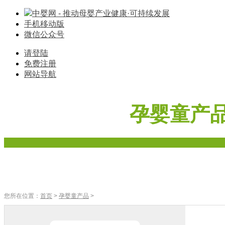
中婴网 - 推动母婴产业健康·可持续发展
手机移动版
微信公众号
请登陆
免费注册
网站导航
孕婴童产
首页
奶粉
辅食
零食
车床座椅
寝具棉品
母婴家电
您所在位置：
首页
>
孕婴童产品
>