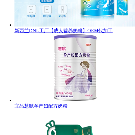
新西兰DNL工厂【成人营养奶粉】OEM代加工
宜品慧赋孕产妇配方奶粉