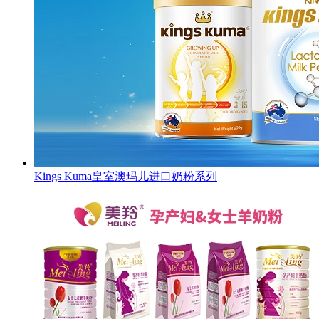
Kings Kuma皇室澳玛儿进口奶粉系列