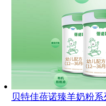
贝特佳蓓诺臻羊奶粉系