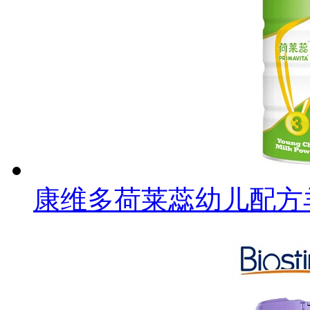
康维多荷莱蕊幼儿配方