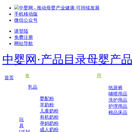
中婴网 - 推动母婴产业健康·可持续发展
手机移动版
微信公众号
请登陆
免费注册
网站导航
中婴网·产品目录
母婴产
食
用
首页
乳品
纸尿裤
哺喂用品
婴配粉
洗护用品
羊奶粉
护理用品
儿童奶粉
棉品床品
有机奶粉
玩
孕妈奶粉
具
成人奶粉
OEM