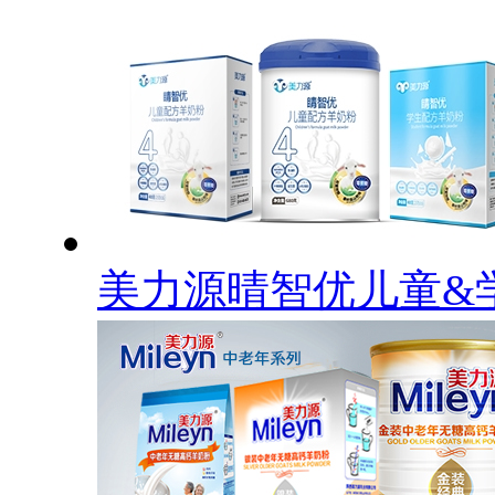
美力源晴智优儿童&