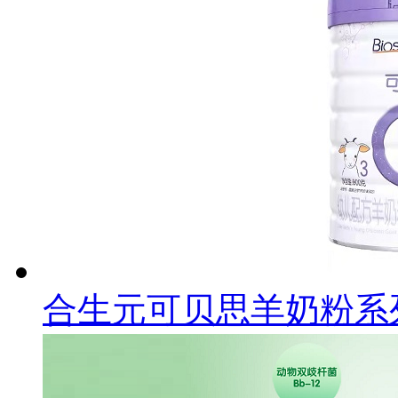
合生元可贝思羊奶粉系