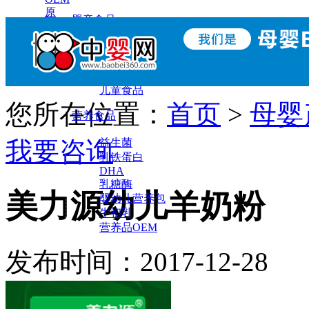
原
婴童食品
料
辅食
小零食
调味营养
儿童食品
您所在位置：
首页
>
母婴
营养食品
我要咨询
益生菌
乳铁蛋白
DHA
乳糖酶
美力源幼儿羊奶粉
婴幼儿营养包
牛初乳
营养品OEM
发布时间：2017-12-2