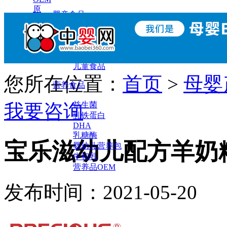
原
婴童食品
料
辅食
小零食
调味营养
儿童食品
您所在位置：
首页
>
母婴
营养食品
我要咨询
益生菌
乳铁蛋白
DHA
乳糖酶
宝乐滋幼儿配方羊奶
婴幼儿营养包
牛初乳
营养品OEM
发布时间：2021-05-2