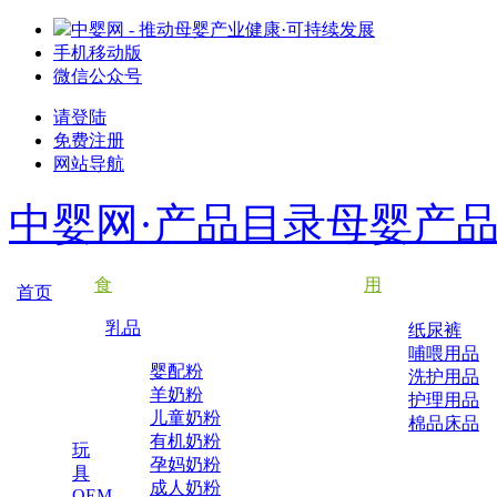
中婴网 - 推动母婴产业健康·可持续发展
手机移动版
微信公众号
请登陆
免费注册
网站导航
中婴网·产品目录
母婴产
食
用
首页
乳品
纸尿裤
哺喂用品
婴配粉
洗护用品
羊奶粉
护理用品
儿童奶粉
棉品床品
有机奶粉
玩
孕妈奶粉
具
成人奶粉
OEM