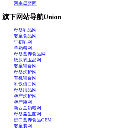
河南母婴网
旗下网站导航
Union
母婴乳品网
婴童食品网
牛初乳网
羊奶粉网
母婴营养食品网
纸尿裤卫品网
婴童辅食网
母婴洗护网
有机辅食网
乳铁蛋白网
母婴用品网
孕产洗护网
孕产康网
新西兰奶粉网
母婴益生菌网
进口营养食品OEM
婴童装网