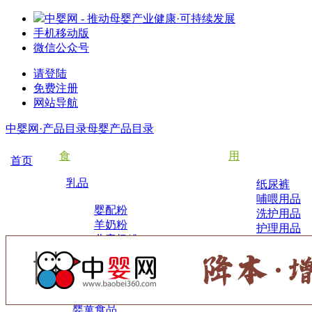
中婴网 - 推动母婴产业健康·可持续发展
手机移动版
微信公众号
请登陆
免费注册
网站导航
中婴网·产品目录
母婴产品目录
食
用
首页
乳品
纸尿裤
哺喂用品
婴配粉
洗护用品
羊奶粉
护理用品
儿童奶粉
棉品床品
有机奶粉
孕妈奶粉
成人奶粉
婴童食品