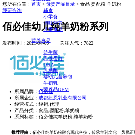
您所在位置：
首页
>
母婴产品目录
> 食品 婴配粉 羊奶粉
我要咨询
辅食
小零食
调味营养
佰必佳幼儿纯羊奶粉系列
儿童食品
营养食品
发布时间：2021-04-06
关注人气：7822
益生菌
乳铁蛋白
DHA
乳糖酶
婴幼儿营养包
牛初乳
营养品OEM
所属品牌：
佰必佳
所属企业：
成都纽恩乳业有限公司
经营模式：经销,代理
产品分类：食品,婴配粉,羊奶粉
系列标签：佰必佳纯羊奶粉,纯羊奶粉
推荐理由
：佰必佳纯羊奶粉融合现代科技，传承羊乳文化，风鹏正