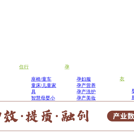
住行
孕
衣
座椅/童车
孕妇服
童床/儿童家
孕产营养
具
孕产洗护
智慧母婴小
孕产美妆
家电
孕产用品
月子餐