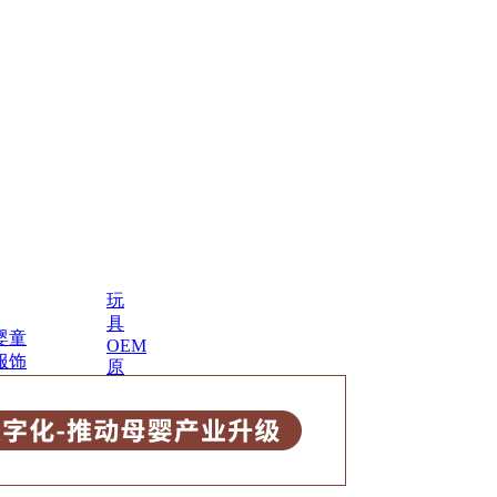
玩
具
婴童
OEM
服饰
原
婴童
料
鞋