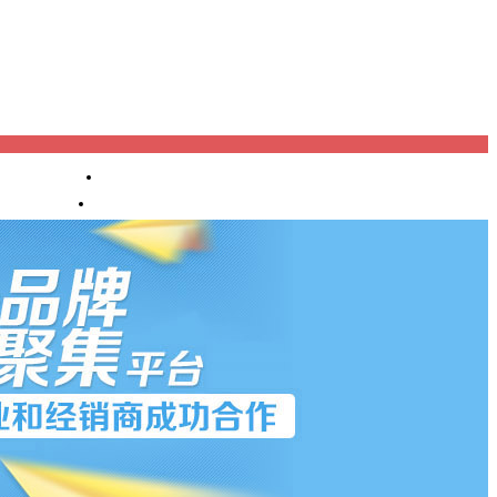
进口报关
产业机构
渠道代理
OEM/OD
M