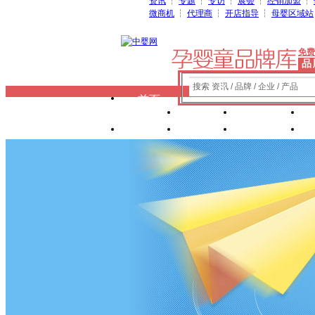
资讯
┆
专题
┆
专访
┆
展会
┆
经销加盟
┆
微商机
┆
代理商
┆
开店指导
┆
母婴区域站
免费
品
搜索 资讯 / 品牌 / 企业 / 产品
首页
奶粉
纸尿裤
玩具
辅食
零 食