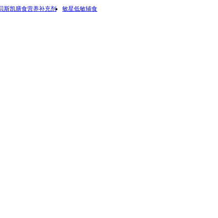
贝斯凯膳食营养补充剂
敏星低敏辅食