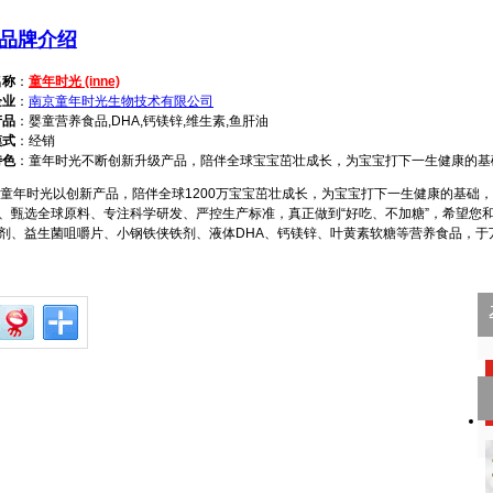
品牌介绍
名称
：
童年时光 (inne)
企业
：
南京童年时光生物技术有限公司
产品
：婴童营养食品,DHA,钙镁锌,维生素,鱼肝油
模式
：经销
特色
：童年时光不断创新升级产品，陪伴全球宝宝茁壮成长，为宝宝打下一生健康的基
年时光以创新产品，陪伴全球1200万宝宝茁壮成长，为宝宝打下一生健康的基础
、甄选全球原料、专注科学研发、严控生产标准，真正做到“好吃、不加糖”，希望您
剂、益生菌咀嚼片、小钢铁侠铁剂、液体DHA、钙镁锌、叶黄素软糖等营养食品，于