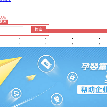
供求批发
入驻
牌库
搜索
婴童洗护
婴装棉品
车床座椅
产康服务
营养食品
喂养用品
小家
电
孕妈专区