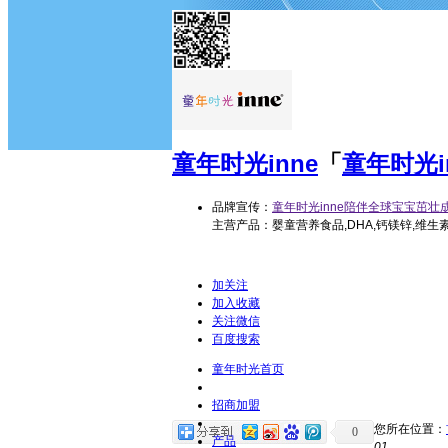
童年时光
inne
「
童年时光i
品牌宣传：
童年时光inne陪伴全球宝宝茁壮
主营产品：婴童营养食品,DHA,钙镁锌,维生
加关注
加入收藏
关注微信
百度搜索
童年时光首页
招商加盟
您所在位置：
0
产品
01