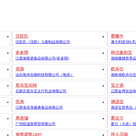
汉臣氏
爱薇牛
汉臣氏（沈阳）儿童制品有限公司
澳大利亚SKL
多多呗
科汉森初宝
江西海斯易食品有限公司(多多呗)
湖南雅姆营养
优添
欧乐仕
汕头每添生物科技有限公司（每添）
湖南省欧乐仕
君乐宝乐纯
宝之选
石家庄君乐宝太行乳业有限公司
江西金博实业
安亲
滴适宝
江西省安亲健康食品有限公司
滴适宝营养品
果蓓滋
爱达力
广州纽滋美商贸有限公司
爱力（大连）
海普诺凯1897
培儿贝瑞