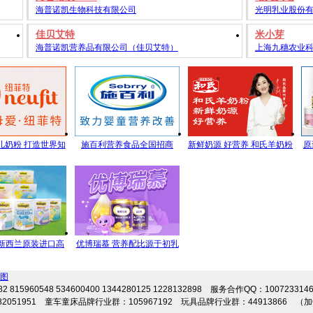
海普诺凯生物科技有限公司
光明乳业股份
佳贝艾特
米小芽
海普诺凯营养品有限公司（佳贝艾特）
上海九穗农业
儿奶粉 打造世界知
施百利营养食品全国招商
新鲜奶源 好营养 和氏羊奶粉
原
，铸造世界信赖品
每一滴都是新鲜的承诺
剂
质！
新西兰原装进口高
优博瑞慕 营养配比源于初乳
母婴营养食品
研究
图
2 815960548 534600400 1344280125 1228132898 服务合作QQ：100723314
2051951 童车童床品牌行业群：105967192 玩具品牌行业群：44913866 