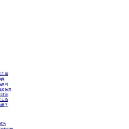
童车网
孕网
招商网
服装频道
构频道
童人物
童圈子
系列