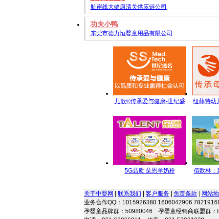
航岸线大健康清关供应链公司
功夫小鸭
东莞市德力恒婴童用品有限公司
儿歌®传承爱与健康-世纪盛
纽菲特幼
名全方位儿童营养管理
名品牌
5G品质 朵恩羊奶粉
佰欧林：
5GYoungMa的选择
端
关于中婴网
|
联系我们
|
客户服务
|
免责条款
|
网站地
业务合作QQ：1015926380 1606042906 78219168
孕婴童品牌群：50980046 孕婴童经销商联盟群：8