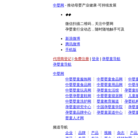
中婴网
- 推动母婴产业健康·可持续发展
◆
◆
微信扫描二维码，关注中婴网
孕婴童行业动态，随时随地触手可及
新浪微博
腾讯微博
手机版
代理商登记
|
免费注册
|
登录
|
孕婴童导航
孕婴童导航
中婴网
中婴婴童服饰网
┆
中婴婴童食品网
┆
中婴
中婴婴童食品网
┆
中婴婴童用品网
┆
中婴
中婴婴童玩具网
┆
孕婴童生活馆
┆
孕婴童
中婴孕婴童鞋网
┆
中婴婴童寝居网
┆
儿童
中婴婴童洗护网
┆
婴童教育频道
┆
孕婴机
孕婴童研究中心
┆
中国孕婴童学院
┆
孕婴
孕婴童品牌中心
┆
孕婴童渠道中心
┆
孕婴
婴童人才网
频道导航
企业
┆
品牌
┆
产品
┆
视频
┆
杂志
┆
产品