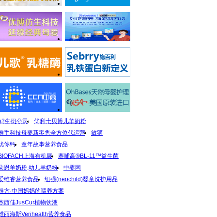
a2牛奶公司
优利士贝博儿羊奶粉
推荐热门品牌
推手科技母婴新零售全方位代运营
敏狮
优你钙
童年故事营养食品
BIOFACH上海有机展
赛哺高®BL-11™益生菌
朵恩羊奶粉,幼儿羊奶粉
中婴网
爱维睿营养食品
纽强(neochild)婴童洗护用品
稚方·中国妈妈的喂养方案
杰西佳JusCur植物饮液
维丽海斯Verihealth营养食品