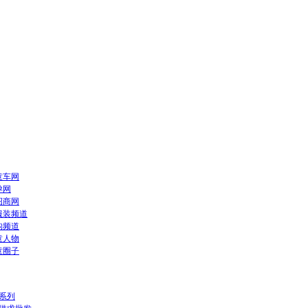
童车网
孕网
招商网
服装频道
构频道
童人物
童圈子
系列