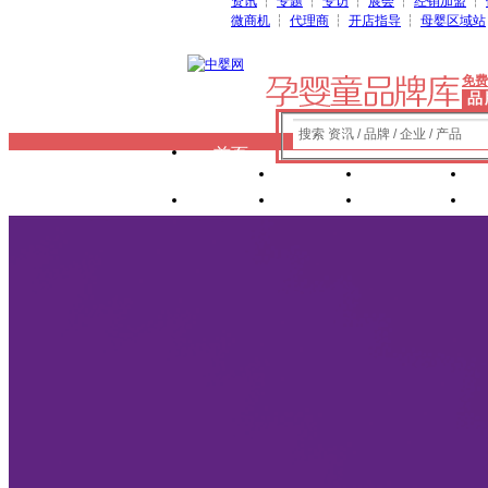
资讯
┆
专题
┆
专访
┆
展会
┆
经销加盟
┆
微商机
┆
代理商
┆
开店指导
┆
母婴区域站
免费
品
搜索 资讯 / 品牌 / 企业 / 产品
首页
奶粉
纸尿裤
玩具
辅食
零 食