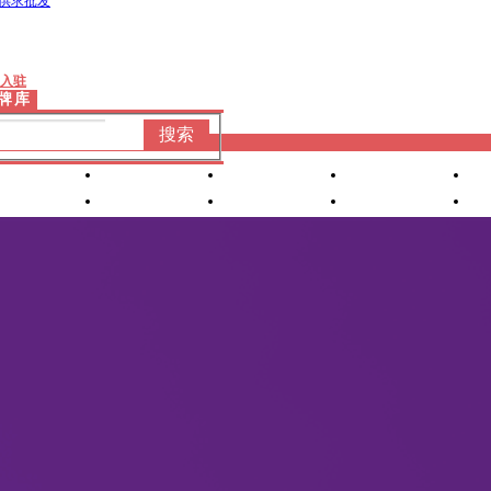
供求批发
入驻
牌库
搜索
婴童洗护
婴装棉品
车床座椅
产康服务
营养食品
喂养用品
小家
电
孕妈专区