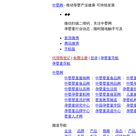
中婴网
- 推动母婴产业健康·可持续发展
◆
◆
微信扫描二维码，关注中婴网
孕婴童行业动态，随时随地触手可及
新浪微博
腾讯微博
手机版
代理商登记
|
免费注册
|
登录
|
孕婴童导航
孕婴童导航
中婴网
中婴婴童服饰网
┆
中婴婴童食品网
┆
中婴
中婴婴童食品网
┆
中婴婴童用品网
┆
中婴
中婴婴童玩具网
┆
孕婴童生活馆
┆
孕婴童
中婴孕婴童鞋网
┆
中婴婴童寝居网
┆
儿童
中婴婴童洗护网
┆
婴童教育频道
┆
孕婴机
孕婴童研究中心
┆
中国孕婴童学院
┆
孕婴
孕婴童品牌中心
┆
孕婴童渠道中心
┆
孕婴
婴童人才网
频道导航
企业
┆
品牌
┆
产品
┆
视频
┆
杂志
┆
产品