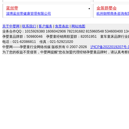
蓝丝带
金装群婴会
淄博蓝丝带健康管理有限公司
杭州朝帮商务咨询有
关于中婴网
|
联系我们
|
客户服务
|
免责条款
|
网站地图
业务合作QQ：1015926380 1606042906 782191682 815960548 534600400 
孕婴童品牌群：50980046 孕婴童经销商联盟群：82051951 童车童床品牌行业群
电话：021-62086811 传真：021-52921020
中婴网——孕婴童行业网络传媒 版权所有 © 2007-2026
沪ICP备2022019207号-
为了您的权益不受侵害，中婴网提醒“您在加盟代理经销孕婴童品牌时，请认真考察