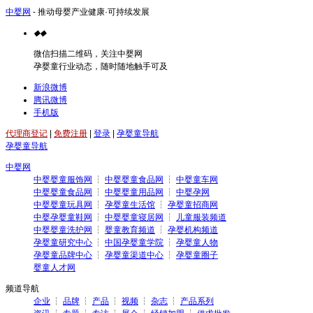
中婴网
- 推动母婴产业健康·可持续发展
◆
◆
微信扫描二维码，关注中婴网
孕婴童行业动态，随时随地触手可及
新浪微博
腾讯微博
手机版
代理商登记
|
免费注册
|
登录
|
孕婴童导航
孕婴童导航
中婴网
中婴婴童服饰网
┆
中婴婴童食品网
┆
中婴童车网
中婴婴童食品网
┆
中婴婴童用品网
┆
中婴孕网
中婴婴童玩具网
┆
孕婴童生活馆
┆
孕婴童招商网
中婴孕婴童鞋网
┆
中婴婴童寝居网
┆
儿童服装频道
中婴婴童洗护网
┆
婴童教育频道
┆
孕婴机构频道
孕婴童研究中心
┆
中国孕婴童学院
┆
孕婴童人物
孕婴童品牌中心
┆
孕婴童渠道中心
┆
孕婴童圈子
婴童人才网
频道导航
企业
┆
品牌
┆
产品
┆
视频
┆
杂志
┆
产品系列