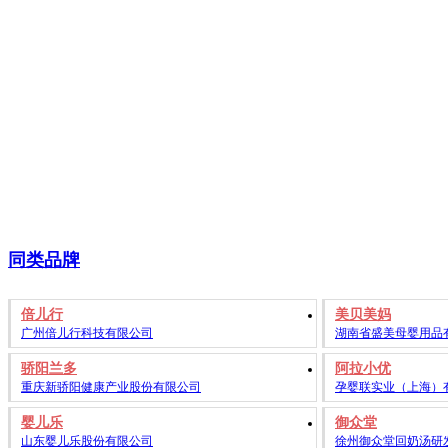
同类品牌
倍儿行
美贝美妈
广州倍儿行科技有限公司
湖南省盛美母婴用品
骄阳兰多
阿拉小优
重庆新骄阳健康产业股份有限公司
孕婴联实业（上海）
婴儿乐
御众堂
山东婴儿乐股份有限公司
徐州御众堂回奶汤研