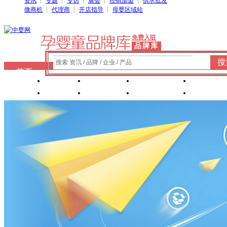
资讯
┆
专题
┆
专访
┆
展会
┆
经销加盟
┆
供求批发
微商机
┆
代理商
┆
开店指导
┆
母婴区域站
免费入驻
品牌库
搜
搜索 资讯 / 品牌 / 企业 / 产品
首页
奶粉
纸尿裤
婴童洗护
婴装棉
玩具
辅食
零 食
营养食品
喂养用