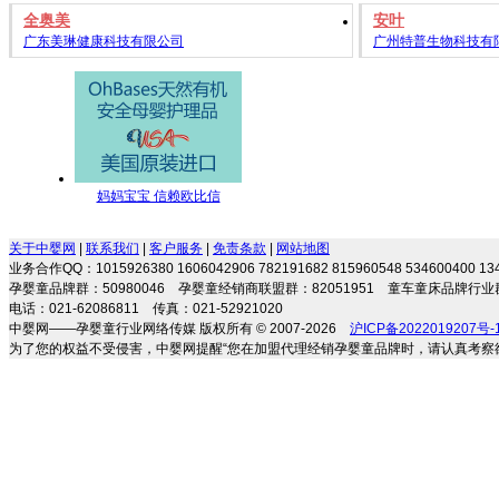
全奥美
安叶
广东美琳健康科技有限公司
广州特普生物科技有
妈妈宝宝 信赖欧比信
关于中婴网
|
联系我们
|
客户服务
|
免责条款
|
网站地图
业务合作QQ：1015926380 1606042906 782191682 815960548 534600400 
孕婴童品牌群：50980046 孕婴童经销商联盟群：82051951 童车童床品牌行业群
电话：021-62086811 传真：021-52921020
中婴网——孕婴童行业网络传媒 版权所有 © 2007-2026
沪ICP备2022019207号-
为了您的权益不受侵害，中婴网提醒“您在加盟代理经销孕婴童品牌时，请认真考察