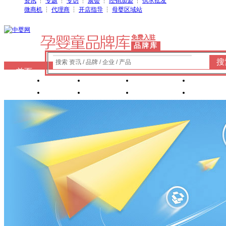
资讯
┆
专题
┆
专访
┆
展会
┆
经销加盟
┆
供求批发
微商机
┆
代理商
┆
开店指导
┆
母婴区域站
免费入驻
品牌库
搜
搜索 资讯 / 品牌 / 企业 / 产品
首页
奶粉
纸尿裤
婴童洗护
婴装棉
玩具
辅食
零 食
营养食品
喂养用