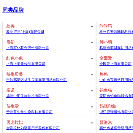
同类品牌
欣美
咔咔玛
欣比贸易(上海)有限公司
杭州临安咔咔玛科技
启初
韩小萌
上海家化联合股份有限公司
临沂市源财婴幼用品
红色小象
全因爱
上海上美化妆品有限公司
全因爱上海有限公司
益生贝美
悠悠
宁波高新区益生贝美婴童用品有限公司
中山市宝蓓悠日用制
亲诺
钓鱼猫
扬州中汇生物技术有限公司
安阳市钓鱼猫服饰有
苗生堂
妈咪印象
贵州苗生堂生物科技有限公司
浙江巨瑞服饰有限公
贝比拉比
普洛米
金发拉比妇婴童用品股份有限公司
惠州市益富母婴用品