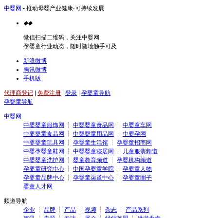
中婴网
- 推动母婴产业健康·可持续发展
◆
◆
微信扫描二维码，关注中婴网
孕婴童行业动态，随时随地触手可及
新浪微博
腾讯微博
手机版
代理商登记
|
免费注册
|
登录
|
孕婴童导航
孕婴童导航
中婴网
中婴婴童服饰网
┆
中婴婴童食品网
┆
中婴童车网
中婴婴童食品网
┆
中婴婴童用品网
┆
中婴孕网
中婴婴童玩具网
┆
孕婴童生活馆
┆
孕婴童招商网
中婴孕婴童鞋网
┆
中婴婴童寝居网
┆
儿童服装频道
中婴婴童洗护网
┆
婴童教育频道
┆
孕婴机构频道
孕婴童研究中心
┆
中国孕婴童学院
┆
孕婴童人物
孕婴童品牌中心
┆
孕婴童渠道中心
┆
孕婴童圈子
婴童人才网
频道导航
企业
┆
品牌
┆
产品
┆
视频
┆
杂志
┆
产品系列