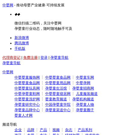
中婴网
- 推动母婴产业健康·可持续发展
◆
◆
微信扫描二维码，关注中婴网
孕婴童行业动态，随时随地触手可及
新浪微博
腾讯微博
手机版
代理商登记
|
免费注册
|
登录
|
孕婴童导航
孕婴童导航
中婴网
中婴婴童服饰网
┆
中婴婴童食品网
┆
中婴童车网
中婴婴童食品网
┆
中婴婴童用品网
┆
中婴孕网
中婴婴童玩具网
┆
孕婴童生活馆
┆
孕婴童招商网
中婴孕婴童鞋网
┆
中婴婴童寝居网
┆
儿童服装频道
中婴婴童洗护网
┆
婴童教育频道
┆
孕婴机构频道
孕婴童研究中心
┆
中国孕婴童学院
┆
孕婴童人物
孕婴童品牌中心
┆
孕婴童渠道中心
┆
孕婴童圈子
婴童人才网
频道导航
企业
┆
品牌
┆
产品
┆
视频
┆
杂志
┆
产品系列