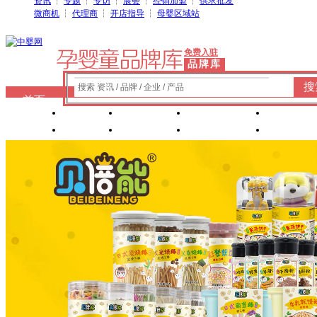
资讯
┆
专题
┆
专访
┆
展会
┆
经销加盟
┆
供求批发
微商机
┆
代理商
┆
开店指导
┆
母婴区域站
免费入驻
品牌库
搜
搜索 资讯 / 品牌 / 企业 / 产品
首页
奶粉
纸尿裤
婴童洗护
婴装棉
玩具
辅食
零 食
营养食品
喂养用