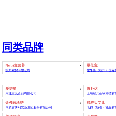
同类品牌
Nutri壹营养
曼仕宝
杭州索契有限公司
撒乐曼（杭州）国际
爱诺星
善补达
河北三元食品有限公司
上海杞元生物科技有
金领冠珍护
精粹贝艾儿
内蒙古伊利实业集团股份有限公司
飞鹤（镇赉）乳品有