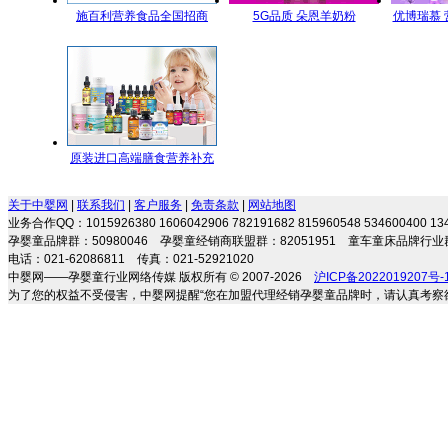
施百利营养食品全国招商
5G品质 朵恩羊奶粉
优博瑞慕
5GYoungMa的选择
原装进口高端膳食营养补充
剂 专注宝宝营养 伴随健康成
关于中婴网
|
联系我们
|
客户服务
|
免责条款
|
网站地图
长
业务合作QQ：1015926380 1606042906 782191682 815960548 534600400 
孕婴童品牌群：50980046 孕婴童经销商联盟群：82051951 童车童床品牌行业群
电话：021-62086811 传真：021-52921020
中婴网——孕婴童行业网络传媒 版权所有 © 2007-2026
沪ICP备2022019207号-
为了您的权益不受侵害，中婴网提醒“您在加盟代理经销孕婴童品牌时，请认真考察