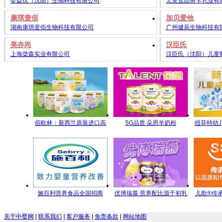
婴益优（沈阳）生物科技有限公司
北安宜品努卡乳业有
康琪壹佰
加贝爱他
湖南康琪壹佰生物科技有限公司
广州健辰生物科技有
美亦尚
汉臣氏
上海棨森实业有限公司
汉臣氏（沈阳）儿童
佰欧林：新西兰原装进口高
5G品质 朵恩羊奶粉
纽菲特幼
端母婴营养食品
5GYoungMa的选择
名品牌，
施百利营养食品全国招商
优博瑞慕 营养配比源于初乳
儿歌®传
研究
名全方
关于中婴网
|
联系我们
|
客户服务
|
免责条款
|
网站地图