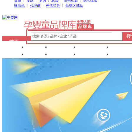
资讯
┆
专题
┆
专访
┆
展会
┆
经销加盟
┆
供求批发
微商机
┆
代理商
┆
开店指导
┆
母婴区域站
免费入驻
品牌库
搜
搜索 资讯 / 品牌 / 企业 / 产品
首页
奶粉
纸尿裤
婴童洗护
婴装棉
玩具
辅食
零 食
营养食品
喂养用