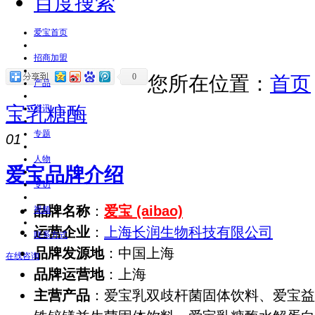
百度搜索
爱宝首页
招商加盟
0
您所在位置：
首页
产品
宝乳糖酶
资讯
专题
01
人物
爱宝品牌介绍
专访
品牌名称
：
爱宝 (aibao)
视频
运营企业
：
上海长润生物科技有限公司
联系方式
品牌发源地
：中国上海
在线咨询
品牌运营地
：上海
主营产品
：爱宝乳双歧杆菌固体饮料、爱宝益生