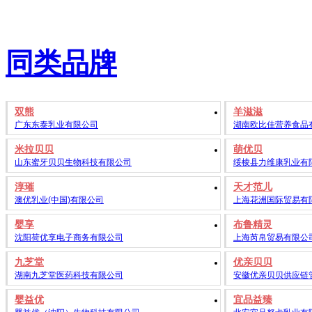
同类品牌
双熊
羊滋滋
广东东泰乳业有限公司
湖南欧比佳营养食品
米拉贝贝
萌优贝
山东蜜牙贝贝生物科技有限公司
绥棱县力维康乳业有
淳璀
天才范儿
澳优乳业(中国)有限公司
上海花洲国际贸易有
婴享
布鲁精灵
沈阳荷优享电子商务有限公司
上海芮帛贸易有限公
九芝堂
优亲贝贝
湖南九芝堂医药科技有限公司
安徽优亲贝贝供应链
婴益优
宜品益臻