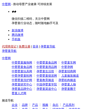
中婴网
- 推动母婴产业健康·可持续发展
◆
◆
微信扫描二维码，关注中婴网
孕婴童行业动态，随时随地触手可及
新浪微博
腾讯微博
手机版
代理商登记
|
免费注册
|
登录
|
孕婴童导航
孕婴童导航
中婴网
中婴婴童服饰网
┆
中婴婴童食品网
┆
中婴童车网
中婴婴童食品网
┆
中婴婴童用品网
┆
中婴孕网
中婴婴童玩具网
┆
孕婴童生活馆
┆
孕婴童招商网
中婴孕婴童鞋网
┆
中婴婴童寝居网
┆
儿童服装频道
中婴婴童洗护网
┆
婴童教育频道
┆
孕婴机构频道
孕婴童研究中心
┆
中国孕婴童学院
┆
孕婴童人物
孕婴童品牌中心
┆
孕婴童渠道中心
┆
孕婴童圈子
婴童人才网
频道导航
企业
┆
品牌
┆
产品
┆
视频
┆
杂志
┆
产品系列