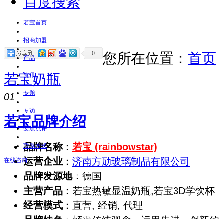
百度搜索
若宝首页
招商加盟
0
您所在位置：
首页
产品
若宝奶瓶
资讯
专题
01
专访
若宝品牌介绍
交流点评
品牌名称
：
若宝 (rainbowstar)
联系方式
运营企业
：
济南方劢玻璃制品有限公司
在线咨询
品牌发源地
：德国
主营产品
：若宝热敏显温奶瓶,若宝3D学饮杯
经营模式
：直营, 经销, 代理