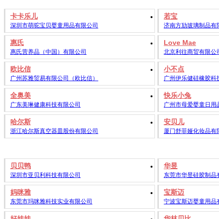
卡卡乐儿
若宝
深圳市萌驼宝贝婴童用品有限公司
济南方劢玻璃制品有
惠氏
Love Mae
惠氏营养品（中国）有限公司
北京利往商贸有限公
欧比信
小不点
广州苏雅贸易有限公司（欧比信）
广州伊乐健硅橡胶科
全奥美
快乐小兔
广东美琳健康科技有限公司
广州市母爱婴童日用
哈尔斯
安贝儿
浙江哈尔斯真空器皿股份有限公司
厦门舒菲娅化妆品有
贝贝鸭
华昱
深圳市亚贝利科技有限公司
东莞市华昱硅胶制品
妈咪雅
宝斯迈
东莞市玛咪雅科技实业有限公司
宁波宝斯迈婴童用品
好娃娃
华林贝比