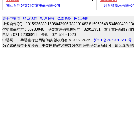
浙江台州好娃娃婴童用品有限公司
广州台林贸易有限公
关于中婴网
|
联系我们
|
客户服务
|
免责条款
|
网站地图
业务合作QQ：1015926380 1606042906 782191682 815960548 534600400 
孕婴童品牌群：50980046 孕婴童经销商联盟群：82051951 童车童床品牌行业群
电话：021-62086811 传真：021-52921020
中婴网——孕婴童行业网络传媒 版权所有 © 2007-2026
沪ICP备2022019207号-
为了您的权益不受侵害，中婴网提醒“您在加盟代理经销孕婴童品牌时，请认真考察