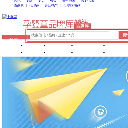
资讯
┆
专题
┆
专访
┆
展会
┆
经销加盟
┆
供求批发
微商机
┆
代理商
┆
开店指导
┆
母婴区域站
免费入驻
品牌库
搜
搜索 资讯 / 品牌 / 企业 / 产品
首页
奶粉
纸尿裤
婴童洗护
婴装棉
玩具
辅食
零 食
营养食品
喂养用