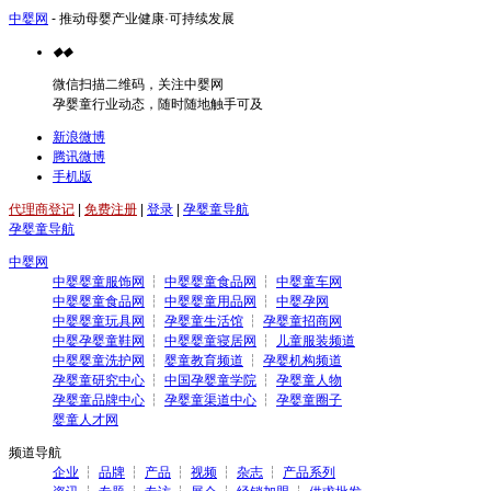
中婴网
- 推动母婴产业健康·可持续发展
◆
◆
微信扫描二维码，关注中婴网
孕婴童行业动态，随时随地触手可及
新浪微博
腾讯微博
手机版
代理商登记
|
免费注册
|
登录
|
孕婴童导航
孕婴童导航
中婴网
中婴婴童服饰网
┆
中婴婴童食品网
┆
中婴童车网
中婴婴童食品网
┆
中婴婴童用品网
┆
中婴孕网
中婴婴童玩具网
┆
孕婴童生活馆
┆
孕婴童招商网
中婴孕婴童鞋网
┆
中婴婴童寝居网
┆
儿童服装频道
中婴婴童洗护网
┆
婴童教育频道
┆
孕婴机构频道
孕婴童研究中心
┆
中国孕婴童学院
┆
孕婴童人物
孕婴童品牌中心
┆
孕婴童渠道中心
┆
孕婴童圈子
婴童人才网
频道导航
企业
┆
品牌
┆
产品
┆
视频
┆
杂志
┆
产品系列