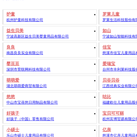
护童
罗莱儿童
杭州护童科技有限公司
罗莱生活科技股份有
益生贝美
如山
宁波高新区益生贝美婴童用品有限公司
宁波如山智能科技有
良良
佳宝
南昌良良实业有限公司
慈溪市佳宝儿童用品
婴豆豆
爱瑞宝
深圳市育联网科技有限公司
台州市丰利莱科技股
萌萌爱
贝谷贝谷
湖北萌萌爱商贸有限公司
江西优典实业有限公
悠悠
咕比
中山市宝蓓悠日用制品有限公司
福建欧仕儿童用品股
好孩子
宝贝可可丽
好孩子（中国）零售有限公司
杭州宾博贸易有限公
小硕士
亿亲
乐山市硕士儿童用品有限公司
慈溪市亿亲儿童用品