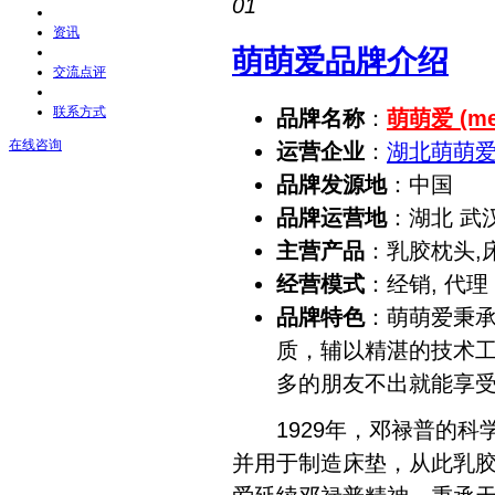
01
资讯
萌萌爱品牌介绍
交流点评
联系方式
品牌名称
：
萌萌爱 (me
在线咨询
运营企业
：
湖北萌萌
品牌发源地
：中国
品牌运营地
：湖北 武
主营产品
：乳胶枕头,
经营模式
：经销, 代理
品牌特色
：萌萌爱秉
质，辅以精湛的技术
多的朋友不出就能享
1929年，邓禄普的科学
并用于制造床垫，从此乳