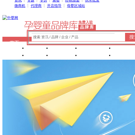
资讯
┆
专题
┆
专访
┆
展会
┆
经销加盟
┆
供求批发
微商机
┆
代理商
┆
开店指导
┆
母婴区域站
免费入驻
品牌库
搜
搜索 资讯 / 品牌 / 企业 / 产品
首页
奶粉
纸尿裤
婴童洗护
婴装棉
玩具
辅食
零 食
营养食品
喂养用