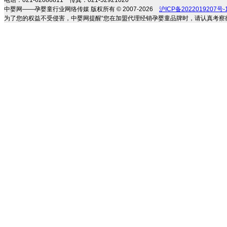
电话：021-62086811 传真：021-52921020
中婴网——孕婴童行业网络传媒 版权所有 © 2007-2026
沪ICP备2022019207号-
为了您的权益不受侵害，中婴网提醒“您在加盟代理经销孕婴童品牌时，请认真考察