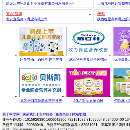
黑龙江省完达山乳业股份有限公司双城分公司
上海花洲国际贸易有
宜品益臻
美羚
北安宜品努卡乳业有限公司
陕西红星美羚乳业股
纽菲特幼儿奶粉 打造世界知
施百利营养食品全国招商
优博瑞慕
名品牌，铸造世界信赖品
质！
原装进口高端膳食营养补充
5G品质 朵恩羊奶粉
佰欧林：
剂 专注宝宝营养 伴随健康成
5GYoungMa的选择
端母
关于中婴网
|
联系我们
|
客户服务
|
免责条款
|
网站地图
长
业务合作QQ：1015926380 1606042906 782191682 815960548 534600400 
孕婴童品牌群：50980046 孕婴童经销商联盟群：82051951 童车童床品牌行业群