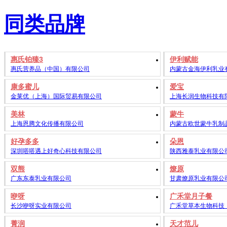
同类品牌
惠氏铂臻3
伊利赋能
惠氏营养品（中国）有限公司
内蒙古金海伊利乳业
康多蜜儿
爱宝
金莱优（上海）国际贸易有限公司
上海长润生物科技有
美林
蒙牛
上海恩腾文化传播有限公司
内蒙古欧世蒙牛乳制
好孕多多
朵恩
深圳嗒嗒遇上好奇心科技有限公司
陕西雅泰乳业有限公
双熊
燎原
广东东泰乳业有限公司
甘肃燎原乳业有限公
咿呀
广禾堂月子餐
长沙咿呀实业有限公司
广禾堂草本生物科技
菁润
天才范儿