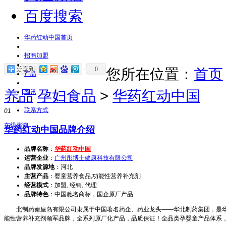
百度搜索
华药红动中国首页
招商加盟
0
您所在位置：
首页
产品
养品
孕妇食品
>
华药红动中国
资讯
联系方式
01
在线咨询
华药红动中国品牌介绍
品牌名称
：
华药红动中国
运营企业
：
广州彤博士健康科技有限公司
品牌发源地
：河北
主营产品
：婴童营养食品,功能性营养补充剂
经营模式
：加盟, 经销, 代理
品牌特色
：中国驰名商标，国企原厂产品
北制药秦皇岛有限公司隶属于中国著名药企、药业龙头——华北制药集团，是华
能性营养补充剂领军品牌，全系列原厂化产品，品质保证！全品类孕婴童产品体系