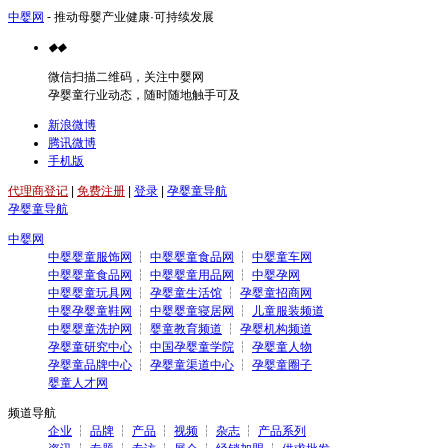
中婴网
- 推动母婴产业健康·可持续发展
◆
◆
微信扫描二维码，关注中婴网
孕婴童行业动态，随时随地触手可及
新浪微博
腾讯微博
手机版
代理商登记
|
免费注册
|
登录
|
孕婴童导航
孕婴童导航
中婴网
中婴婴童服饰网
┆
中婴婴童食品网
┆
中婴童车网
中婴婴童食品网
┆
中婴婴童用品网
┆
中婴孕网
中婴婴童玩具网
┆
孕婴童生活馆
┆
孕婴童招商网
中婴孕婴童鞋网
┆
中婴婴童寝居网
┆
儿童服装频道
中婴婴童洗护网
┆
婴童教育频道
┆
孕婴机构频道
孕婴童研究中心
┆
中国孕婴童学院
┆
孕婴童人物
孕婴童品牌中心
┆
孕婴童渠道中心
┆
孕婴童圈子
婴童人才网
频道导航
企业
┆
品牌
┆
产品
┆
视频
┆
杂志
┆
产品系列