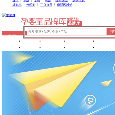
资讯
┆
专题
┆
专访
┆
展会
┆
经销加盟
┆
供求批发
微商机
┆
代理商
┆
开店指导
┆
母婴区域站
免费入驻
品牌库
搜
搜索 资讯 / 品牌 / 企业 / 产品
首页
奶粉
纸尿裤
婴童洗护
婴装棉
玩具
辅食
零 食
营养食品
喂养用