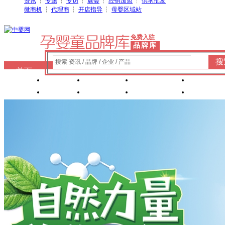
资讯
┆
专题
┆
专访
┆
展会
┆
经销加盟
┆
供求批发
微商机
┆
代理商
┆
开店指导
┆
母婴区域站
免费入驻
品牌库
搜
搜索 资讯 / 品牌 / 企业 / 产品
首页
奶粉
纸尿裤
婴童洗护
婴装棉
玩具
辅食
零 食
营养食品
喂养用