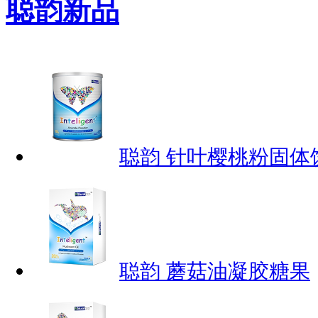
聪韵新品
聪韵 针叶樱桃粉固体
聪韵 蘑菇油凝胶糖果