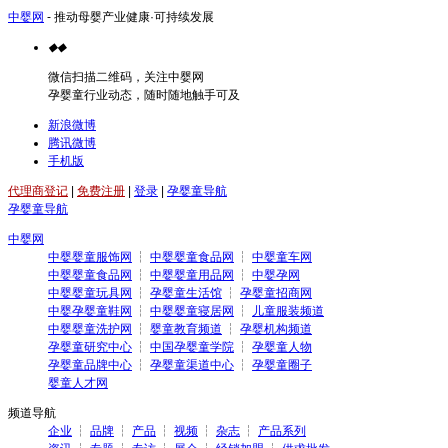
中婴网
- 推动母婴产业健康·可持续发展
◆
◆
微信扫描二维码，关注中婴网
孕婴童行业动态，随时随地触手可及
新浪微博
腾讯微博
手机版
代理商登记
|
免费注册
|
登录
|
孕婴童导航
孕婴童导航
中婴网
中婴婴童服饰网
┆
中婴婴童食品网
┆
中婴童车网
中婴婴童食品网
┆
中婴婴童用品网
┆
中婴孕网
中婴婴童玩具网
┆
孕婴童生活馆
┆
孕婴童招商网
中婴孕婴童鞋网
┆
中婴婴童寝居网
┆
儿童服装频道
中婴婴童洗护网
┆
婴童教育频道
┆
孕婴机构频道
孕婴童研究中心
┆
中国孕婴童学院
┆
孕婴童人物
孕婴童品牌中心
┆
孕婴童渠道中心
┆
孕婴童圈子
婴童人才网
频道导航
企业
┆
品牌
┆
产品
┆
视频
┆
杂志
┆
产品系列