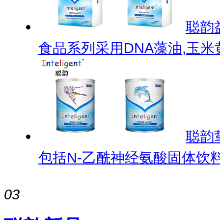
聪韵
食品系列采用DNA藻油,玉米
聪韵
包括N-乙酰神经氨酸固体饮料
03