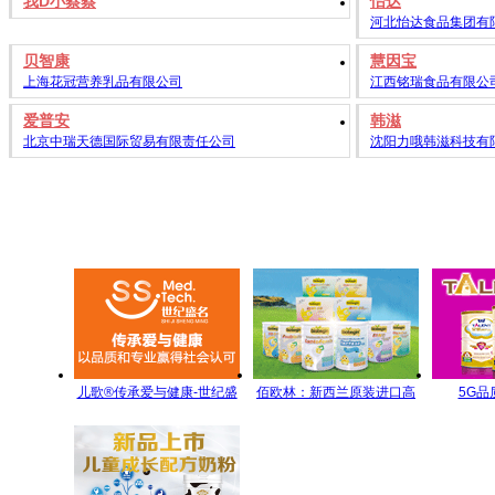
我D小蔡蔡
怡达
河北怡达食品集团有
贝智康
慧因宝
上海花冠营养乳品有限公司
江西铭瑞食品有限公
爱普安
韩滋
北京中瑞天德国际贸易有限责任公司
沈阳力哦韩滋科技有
儿歌®传承爱与健康-世纪盛
佰欧林：新西兰原装进口高
5G品
名全方位儿童营养管理
端母婴营养食品
5GY