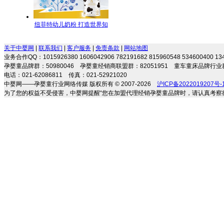
纽菲特幼儿奶粉 打造世界知
名品牌，铸造世界信赖品
关于中婴网
|
联系我们
|
客户服务
|
免责条款
|
网站地图
质！
业务合作QQ：1015926380 1606042906 782191682 815960548 534600400 
孕婴童品牌群：50980046 孕婴童经销商联盟群：82051951 童车童床品牌行业群
电话：021-62086811 传真：021-52921020
中婴网——孕婴童行业网络传媒 版权所有 © 2007-2026
沪ICP备2022019207号-
为了您的权益不受侵害，中婴网提醒“您在加盟代理经销孕婴童品牌时，请认真考察