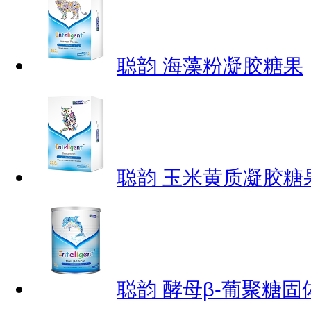
聪韵 海藻粉凝胶糖果
聪韵 玉米黄质凝胶糖
聪韵 酵母β-葡聚糖固