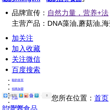
品牌宣传：
自然力量，营养+法
主营产品：DNA藻油,蘑菇油,
叶樱桃粉固体饮料
加关注
加入收藏
关注微信
百度搜索
聪韵首页
招商加盟
0
您所在位置：
首页
产品
韵营养食品
联系方式