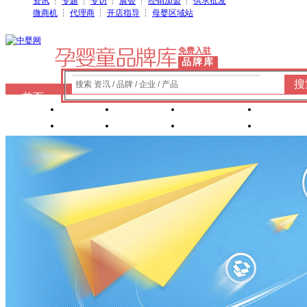
资讯
┆
专题
┆
专访
┆
展会
┆
经销加盟
┆
供求批发
微商机
┆
代理商
┆
开店指导
┆
母婴区域站
免费入驻
品牌库
搜
搜索 资讯 / 品牌 / 企业 / 产品
首页
奶粉
纸尿裤
婴童洗护
婴装棉
玩具
辅食
零 食
营养食品
喂养用