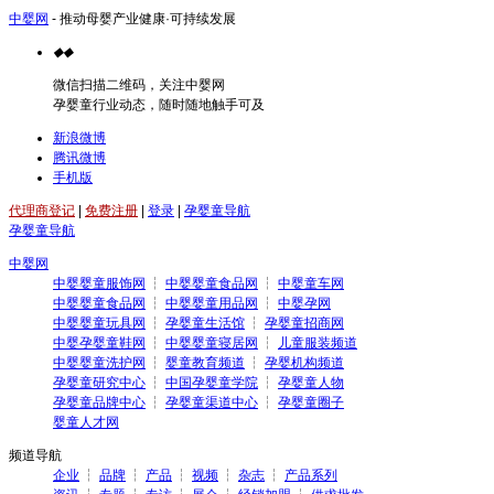
中婴网
- 推动母婴产业健康·可持续发展
◆
◆
微信扫描二维码，关注中婴网
孕婴童行业动态，随时随地触手可及
新浪微博
腾讯微博
手机版
代理商登记
|
免费注册
|
登录
|
孕婴童导航
孕婴童导航
中婴网
中婴婴童服饰网
┆
中婴婴童食品网
┆
中婴童车网
中婴婴童食品网
┆
中婴婴童用品网
┆
中婴孕网
中婴婴童玩具网
┆
孕婴童生活馆
┆
孕婴童招商网
中婴孕婴童鞋网
┆
中婴婴童寝居网
┆
儿童服装频道
中婴婴童洗护网
┆
婴童教育频道
┆
孕婴机构频道
孕婴童研究中心
┆
中国孕婴童学院
┆
孕婴童人物
孕婴童品牌中心
┆
孕婴童渠道中心
┆
孕婴童圈子
婴童人才网
频道导航
企业
┆
品牌
┆
产品
┆
视频
┆
杂志
┆
产品系列