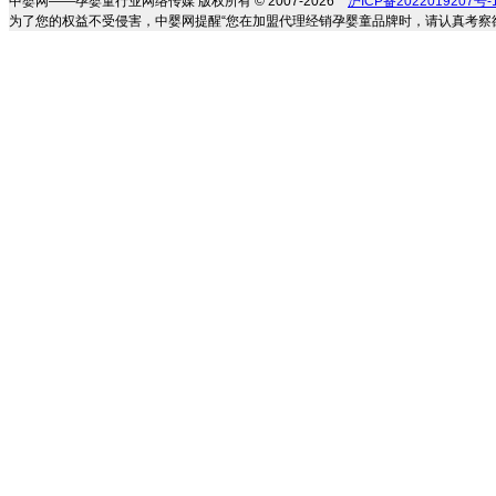
中婴网——孕婴童行业网络传媒 版权所有 © 2007-2026
沪ICP备2022019207号-
为了您的权益不受侵害，中婴网提醒“您在加盟代理经销孕婴童品牌时，请认真考察