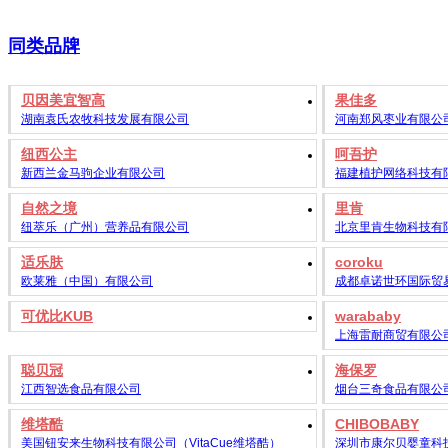
同类品牌
贝因美宜智高
果佳多
湖南袁氏农牧科技发展有限公司
河南郑风枣业有限公
纽西公主
呵吾护
新西兰金马驹企业有限公司
福建植护网络科技有
自然之境
里肯
纽萃乐（广州）营养品有限公司
北京里肯生物科技有
适乐肤
coroku
欧莱雅（中国）有限公司
成都卓诺世环国际贸
可优比KUB
warababy
上海雷耐商贸有限公
聪贝冠
海保罗
江西智选食品有限公司
烟台三奇食品有限公
维塔酷
CHIBOBABY
美国钮安来生物科技有限公司（VitaCue维塔酷）
深圳市康尔贝婴童科