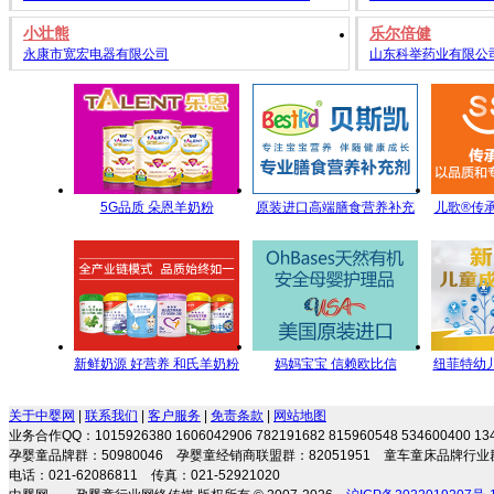
小壮熊
乐尔倍健
永康市宽宏电器有限公司
山东科举药业有限公
5G品质 朵恩羊奶粉
原装进口高端膳食营养补充
儿歌®传
5GYoungMa的选择
剂 专注宝宝营养 伴随健康成
名全方
长
新鲜奶源 好营养 和氏羊奶粉
妈妈宝宝 信赖欧比信
纽菲特幼
每一滴都是新鲜的承诺
名品牌，
关于中婴网
|
联系我们
|
客户服务
|
免责条款
|
网站地图
业务合作QQ：1015926380 1606042906 782191682 815960548 534600400 
孕婴童品牌群：50980046 孕婴童经销商联盟群：82051951 童车童床品牌行业群
电话：021-62086811 传真：021-52921020