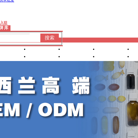
供求批发
入驻
牌库
搜索
婴童洗护
婴装棉品
车床座椅
产康服务
营养食品
喂养用品
小家
电
孕妈专区