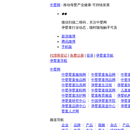
中婴网
- 推动母婴产业健康·可持续发展
◆
◆
微信扫描二维码，关注中婴网
孕婴童行业动态，随时随地触手可及
新浪微博
腾讯微博
手机版
代理商登记
|
免费注册
|
登录
|
孕婴童导航
孕婴童导航
中婴网
中婴婴童服饰网
┆
中婴婴童食品网
┆
中婴
中婴婴童食品网
┆
中婴婴童用品网
┆
中婴
中婴婴童玩具网
┆
孕婴童生活馆
┆
孕婴童
中婴孕婴童鞋网
┆
中婴婴童寝居网
┆
儿童
中婴婴童洗护网
┆
婴童教育频道
┆
孕婴机
孕婴童研究中心
┆
中国孕婴童学院
┆
孕婴
孕婴童品牌中心
┆
孕婴童渠道中心
┆
孕婴
婴童人才网
频道导航
企业
┆
品牌
┆
产品
┆
视频
┆
杂志
┆
产品