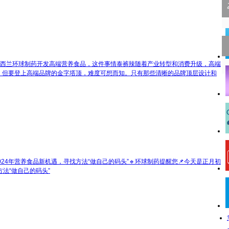
西兰环球制药开发高端营养食品，这件事情泰裤辣
随着产业转型和消费升级，高端
。但要登上高端品牌的金字塔顶，难度可想而知。只有那些清晰的品牌顶层设计和
024年营养食品新机遇，寻找方法“做自己的码头”
🔹环球制药提醒您📌今天是正月初
方法“做自己的码头”