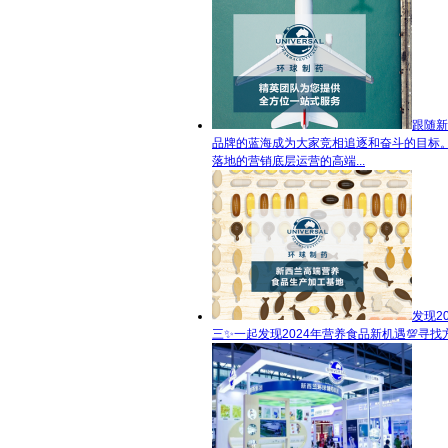
跟随新
品牌的蓝海成为大家竞相追逐和奋斗的目标
落地的营销底层运营的高端...
发现2
三✨一起发现2024年营养食品新机遇💯寻找