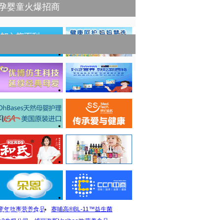
孕婴童火爆招商
童年故事营养食品
赛哺高®BL-11™益生菌
推荐热门品牌