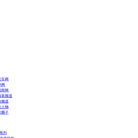
童车网
孕网
招商网
服装频道
构频道
童人物
童圈子
系列