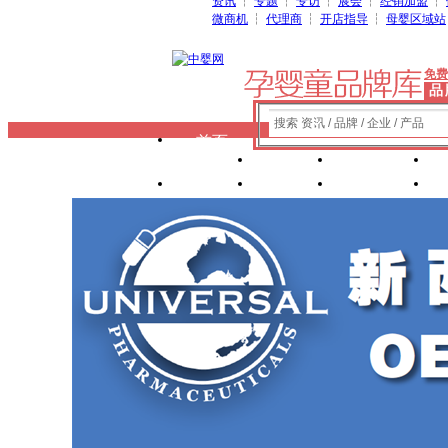
资讯
┆
专题
┆
专访
┆
展会
┆
经销加盟
┆
微商机
┆
代理商
┆
开店指导
┆
母婴区域站
免费
品
搜索 资讯 / 品牌 / 企业 / 产品
首页
奶粉
纸尿裤
玩具
辅食
零 食