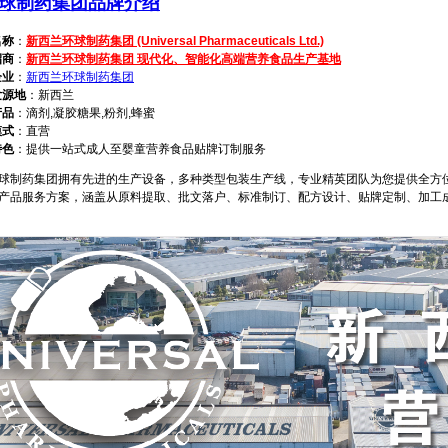
球制药集团品牌介绍
名称
：
新西兰环球制药集团 (Universal Pharmaceuticals Ltd.)
招商
：
新西兰环球制药集团 现代化、智能化高端营养食品生产基地
企业
：
新西兰环球制药集团
发源地
：新西兰
产品
：滴剂,凝胶糖果,粉剂,蜂蜜
模式
：直营
特色
：提供一站式成人至婴童营养食品贴牌订制服务
制药集团拥有先进的生产设备，多种类型包装生产线，专业精英团队为您提供全方
产品服务方案，涵盖从原料提取、批文落户、标准制订、配方设计、贴牌定制、加工成