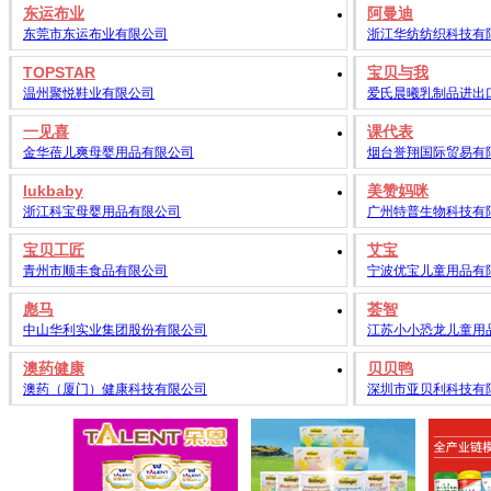
东运布业
阿曼迪
东莞市东运布业有限公司
浙江华纺纺织科技有
TOPSTAR
宝贝与我
温州聚悦鞋业有限公司
爱氏晨曦乳制品进出
一见喜
课代表
金华蓓儿爽母婴用品有限公司
烟台誉翔国际贸易有
lukbaby
美赞妈咪
浙江科宝母婴用品有限公司
广州特普生物科技有
宝贝工匠
艾宝
青州市顺丰食品有限公司
宁波优宝儿童用品有
彪马
荟智
中山华利实业集团股份有限公司
江苏小小恐龙儿童用
澳药健康
贝贝鸭
澳药（厦门）健康科技有限公司
深圳市亚贝利科技有