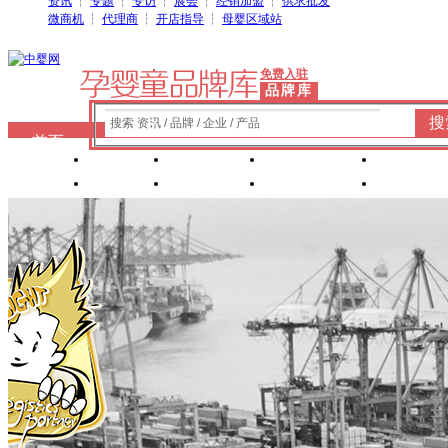
资讯
┆
专题
┆
专访
┆
展会
┆
经销加盟
┆
供求批发
微商机
┆
代理商
┆
开店指导
┆
母婴区域站
免费入驻
品牌库
搜
搜索 资讯 / 品牌 / 企业 / 产品
首页
奶粉
纸尿裤
婴童洗护
婴装棉
玩具
辅食
零 食
营养食品
喂养用