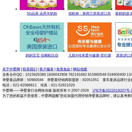
5G品质 朵恩羊奶粉
佰欧林：新西兰原装进口高
新鲜奶源 
5GYoungMa的选择
端母婴营养食品
每一滴
妈妈宝宝 信赖欧比信
儿歌®传承爱与健康-世纪盛
原装进口
名全方位儿童营养管理
剂 专注宝
关于中婴网
|
联系我们
|
客户服务
|
免责条款
|
网站地图
业务合作QQ：1015926380 1606042906 782191682 815960548 534600400 
孕婴童品牌群：50980046 孕婴童经销商联盟群：82051951 童车童床品牌行业群
电话：021-62086811 传真：021-52921020
中婴网——孕婴童行业网络传媒 版权所有 © 2007-2026
沪ICP备2022019207号-
为了您的权益不受侵害，中婴网提醒“您在加盟代理经销孕婴童品牌时，请认真考察