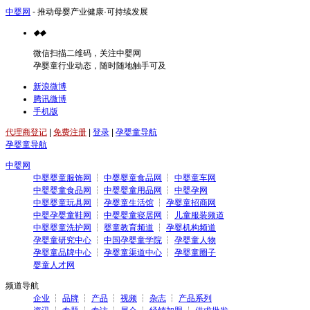
中婴网
- 推动母婴产业健康·可持续发展
◆
◆
微信扫描二维码，关注中婴网
孕婴童行业动态，随时随地触手可及
新浪微博
腾讯微博
手机版
代理商登记
|
免费注册
|
登录
|
孕婴童导航
孕婴童导航
中婴网
中婴婴童服饰网
┆
中婴婴童食品网
┆
中婴童车网
中婴婴童食品网
┆
中婴婴童用品网
┆
中婴孕网
中婴婴童玩具网
┆
孕婴童生活馆
┆
孕婴童招商网
中婴孕婴童鞋网
┆
中婴婴童寝居网
┆
儿童服装频道
中婴婴童洗护网
┆
婴童教育频道
┆
孕婴机构频道
孕婴童研究中心
┆
中国孕婴童学院
┆
孕婴童人物
孕婴童品牌中心
┆
孕婴童渠道中心
┆
孕婴童圈子
婴童人才网
频道导航
企业
┆
品牌
┆
产品
┆
视频
┆
杂志
┆
产品系列