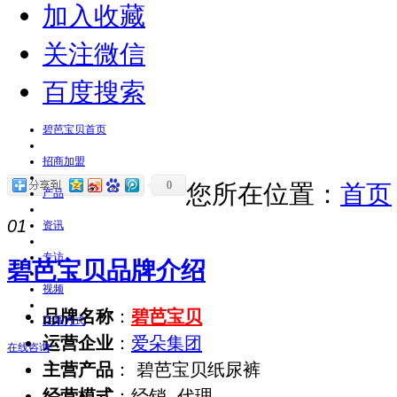
加入收藏
关注微信
百度搜索
碧芭宝贝首页
招商加盟
0
您所在位置：
首页
产品
01
资讯
专访
碧芭宝贝品牌介绍
视频
品牌名称
：
碧芭宝贝
联系方式
运营企业
：
爱朵集团
在线咨询
主营产品
： 碧芭宝贝纸尿裤
经营模式
：经销, 代理