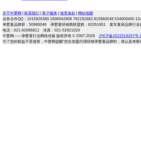
名全方位儿童营养管理
关于中婴网
|
联系我们
|
客户服务
|
免责条款
|
网站地图
业务合作QQ：1015926380 1606042906 782191682 815960548 534600400 
孕婴童品牌群：50980046 孕婴童经销商联盟群：82051951 童车童床品牌行业群
电话：021-62086811 传真：021-52921020
中婴网——孕婴童行业网络传媒 版权所有 © 2007-2026
沪ICP备2022019207号-
为了您的权益不受侵害，中婴网提醒“您在加盟代理经销孕婴童品牌时，请认真考察