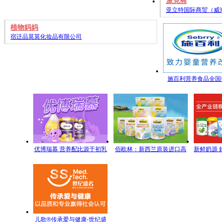
派克熊
亚立特国际商贸（威
植物妈妈
宿迁品莫莫化妆品有限公司
施百利营养食品全国
优博瑞慕 营养配比源于初乳
佰欧林：新西兰原装进口高
新鲜奶源 
研究
端母婴营养食品
每一滴
儿歌®传承爱与健康-世纪盛