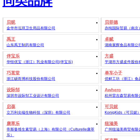
同类品牌
贝昵
贝菲德
金华市泓琪卫生用品有限公司
亦纯国际贸易（南京
禹王
卓赋
山东禹王制药有限公司
湖南展辉食品有限公
伴宝乐
方盛
华恒优宝（浙江）乳业有限公司(伴宝乐)
平湖市方盛皮件股份
巧茗堂
单车小子
浙江硕而博科技股份有限公司
优鲜工坊（浙江）食
设际邹
Awhero
深圳市设际邹工业设计有限公司
杭州雷吉森贸易有限
启葆
可贝妮
立万利尖端生物科技（深圳）有限公司
KonigKids（可贝妮
康萃乐
纽滋美
帝斯曼维生素贸易（上海）有限公司（Culturelle康萃
广州纽滋美商贸有限
乐）