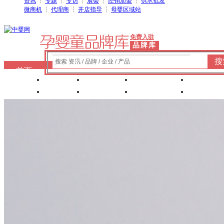
资讯
┆
专题
┆
专访
┆
展会
┆
经销加盟
┆
供求批发
微商机
┆
代理商
┆
开店指导
┆
母婴区域站
免费入驻
品牌库
搜
搜索 资讯 / 品牌 / 企业 / 产品
首页
奶粉
纸尿裤
婴童洗护
婴装棉
玩具
辅食
零 食
营养食品
喂养用