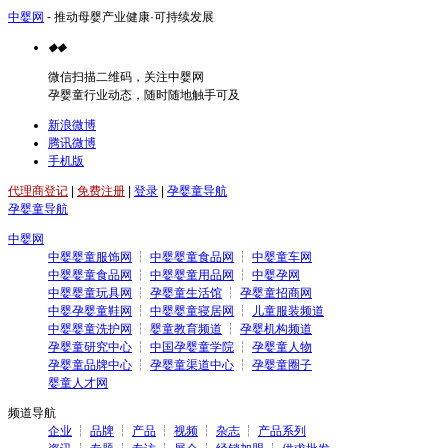
中婴网
- 推动母婴产业健康·可持续发展
◆
◆
微信扫描二维码，关注中婴网
孕婴童行业动态，随时随地触手可及
新浪微博
腾讯微博
手机版
代理商登记
|
免费注册
|
登录
|
孕婴童导航
孕婴童导航
中婴网
中婴婴童服饰网
┆
中婴婴童食品网
┆
中婴童车网
中婴婴童食品网
┆
中婴婴童用品网
┆
中婴孕网
中婴婴童玩具网
┆
孕婴童生活馆
┆
孕婴童招商网
中婴孕婴童鞋网
┆
中婴婴童寝居网
┆
儿童服装频道
中婴婴童洗护网
┆
婴童教育频道
┆
孕婴机构频道
孕婴童研究中心
┆
中国孕婴童学院
┆
孕婴童人物
孕婴童品牌中心
┆
孕婴童渠道中心
┆
孕婴童圈子
婴童人才网
频道导航
企业
┆
品牌
┆
产品
┆
视频
┆
杂志
┆
产品系列