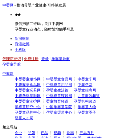
中婴网
- 推动母婴产业健康·可持续发展
◆
◆
微信扫描二维码，关注中婴网
孕婴童行业动态，随时随地触手可及
新浪微博
腾讯微博
手机版
代理商登记
|
免费注册
|
登录
|
孕婴童导航
孕婴童导航
中婴网
中婴婴童服饰网
┆
中婴婴童食品网
┆
中婴童车网
中婴婴童食品网
┆
中婴婴童用品网
┆
中婴孕网
中婴婴童玩具网
┆
孕婴童生活馆
┆
孕婴童招商网
中婴孕婴童鞋网
┆
中婴婴童寝居网
┆
儿童服装频道
中婴婴童洗护网
┆
婴童教育频道
┆
孕婴机构频道
孕婴童研究中心
┆
中国孕婴童学院
┆
孕婴童人物
孕婴童品牌中心
┆
孕婴童渠道中心
┆
孕婴童圈子
婴童人才网
频道导航
企业
┆
品牌
┆
产品
┆
视频
┆
杂志
┆
产品系列