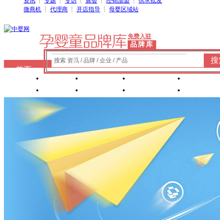
资讯
┆
专题
┆
专访
┆
展会
┆
经销加盟
┆
供求批发
微商机
┆
代理商
┆
开店指导
┆
母婴区域站
免费入驻
品牌库
搜
搜索 资讯 / 品牌 / 企业 / 产品
首页
奶粉
纸尿裤
婴童洗护
婴装棉
玩具
辅食
零 食
营养食品
喂养用