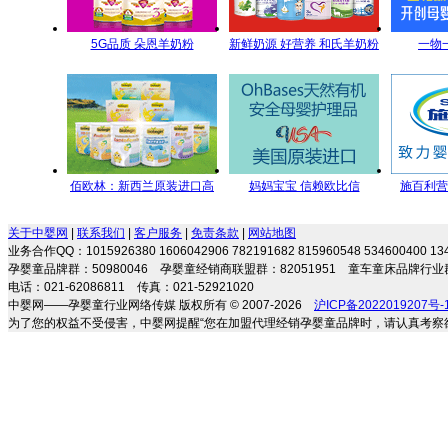
5G品质 朵恩羊奶粉
新鲜奶源 好营养 和氏羊奶粉
一物
5GYoungMa的选择
每一滴都是新鲜的承诺
佰欧林：新西兰原装进口高
妈妈宝宝 信赖欧比信
施百利营
端母婴营养食品
关于中婴网
|
联系我们
|
客户服务
|
免责条款
|
网站地图
业务合作QQ：1015926380 1606042906 782191682 815960548 534600400 
孕婴童品牌群：50980046 孕婴童经销商联盟群：82051951 童车童床品牌行业群
电话：021-62086811 传真：021-52921020
中婴网——孕婴童行业网络传媒 版权所有 © 2007-2026
沪ICP备2022019207号-
为了您的权益不受侵害，中婴网提醒“您在加盟代理经销孕婴童品牌时，请认真考察