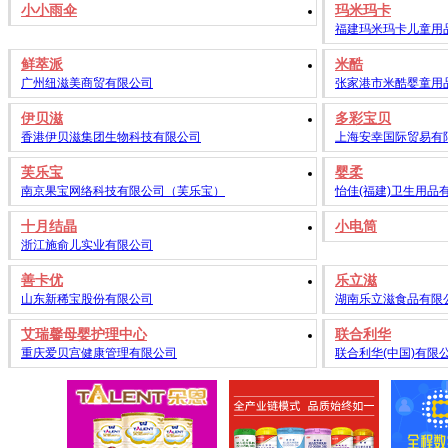
小小雨伞
玛米玛卡
福建玛米玛卡儿童用
鲜萃派
米酷
广州纽滋美商贸有限公司
张家港市米酷婴童用
伊贝滋
多彩宝贝
香港伊贝滋集团生物科技有限公司
上海安幸国际贸易有
芙乐宝
婴柔
南京果宝网络科技有限公司（芙乐宝）
怡佳(福建)卫生用品
十月结晶
小电筒
浙江施俞儿实业有限公司
善卡优
乐立滋
山东新稀宝股份有限公司
湖南乐立滋食品有限
艾瑞馨母婴护理中心
联合利华
重庆爱贝宫健康管理有限公司
联合利华(中国)有限