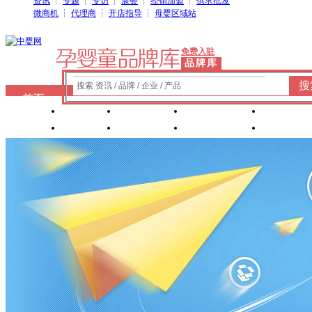
资讯
┆
专题
┆
专访
┆
展会
┆
经销加盟
┆
供求批发
微商机
┆
代理商
┆
开店指导
┆
母婴区域站
免费入驻
品牌库
搜
搜索 资讯 / 品牌 / 企业 / 产品
首页
奶粉
纸尿裤
婴童洗护
婴装棉
玩具
辅食
零 食
营养食品
喂养用