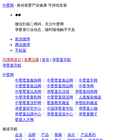
中婴网
- 推动母婴产业健康·可持续发展
◆
◆
微信扫描二维码，关注中婴网
孕婴童行业动态，随时随地触手可及
新浪微博
腾讯微博
手机版
代理商登记
|
免费注册
|
登录
|
孕婴童导航
孕婴童导航
中婴网
中婴婴童服饰网
┆
中婴婴童食品网
┆
中婴童车网
中婴婴童食品网
┆
中婴婴童用品网
┆
中婴孕网
中婴婴童玩具网
┆
孕婴童生活馆
┆
孕婴童招商网
中婴孕婴童鞋网
┆
中婴婴童寝居网
┆
儿童服装频道
中婴婴童洗护网
┆
婴童教育频道
┆
孕婴机构频道
孕婴童研究中心
┆
中国孕婴童学院
┆
孕婴童人物
孕婴童品牌中心
┆
孕婴童渠道中心
┆
孕婴童圈子
婴童人才网
频道导航
企业
┆
品牌
┆
产品
┆
视频
┆
杂志
┆
产品系列