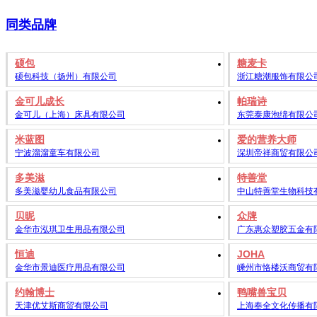
同类品牌
硕包
糖麦卡
硕包科技（扬州）有限公司
浙江糖潮服饰有限公
金可儿成长
帕瑞诗
金可儿（上海）床具有限公司
东莞泰康泡绵有限公
米蓝图
爱的营养大师
宁波溜溜童车有限公司
深圳帝祥商贸有限公
多美滋
特善堂
多美滋婴幼儿食品有限公司
中山特善堂生物科技
贝昵
众牌
金华市泓琪卫生用品有限公司
广东惠众塑胶五金有
恒迪
JOHA
金华市景迪医疗用品有限公司
嵊州市恪楼沃商贸有
约翰博士
鸭嘴兽宝贝
天津优艾斯商贸有限公司
上海奉全文化传播有