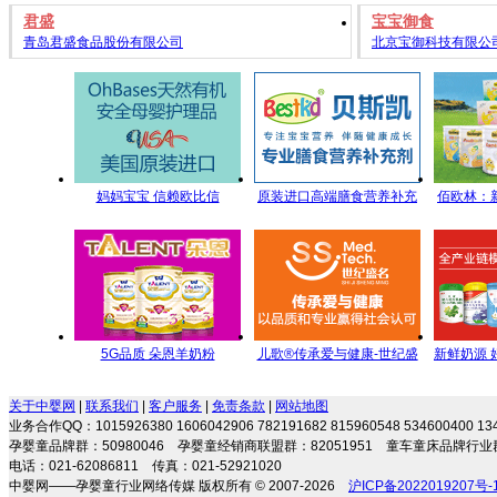
君盛
宝宝御食
青岛君盛食品股份有限公司
北京宝御科技有限公
妈妈宝宝 信赖欧比信
原装进口高端膳食营养补充
佰欧林：
剂 专注宝宝营养 伴随健康成
端母
长
5G品质 朵恩羊奶粉
儿歌®传承爱与健康-世纪盛
新鲜奶源 
5GYoungMa的选择
名全方位儿童营养管理
每一滴
关于中婴网
|
联系我们
|
客户服务
|
免责条款
|
网站地图
业务合作QQ：1015926380 1606042906 782191682 815960548 534600400 
孕婴童品牌群：50980046 孕婴童经销商联盟群：82051951 童车童床品牌行业群
电话：021-62086811 传真：021-52921020
中婴网——孕婴童行业网络传媒 版权所有 © 2007-2026
沪ICP备2022019207号-