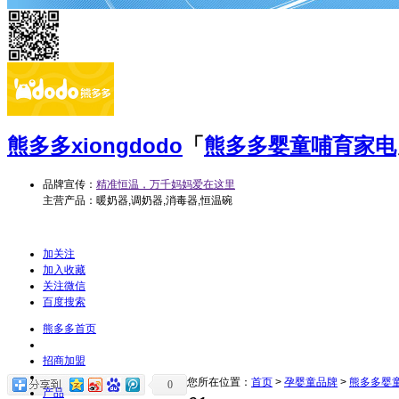
熊多多
xiongdodo
「
熊多多婴童哺育家电
品牌宣传：
精准恒温，万千妈妈爱在这里
主营产品：暖奶器,调奶器,消毒器,恒温碗
加关注
加入收藏
关注微信
百度搜索
熊多多首页
招商加盟
您所在位置：
首页
>
孕婴童品牌
>
熊多多婴
0
产品