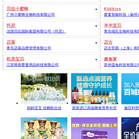
贝拉小蜜蜂
Kidikiss
广州小蜜蜂生物科技有限公司
蜜童智能科技（扬州）有
托尼
羊羊宜贝
法国贝比国际集团有限公司（托尼）
青岛瑞氏生物科技有限
迈葆
迈古
青岛迈葆品牌管理有限公司
迈古贸易（上海）有
机灵宝贝
趣食家
江苏雨燕婴童用品科技有限公司
苏州蔻兔科技有限公
妈妈宝宝 信赖欧比信
原装进口高端膳食营养补充
施百利营
剂 专注宝宝营养 伴随健康成
长