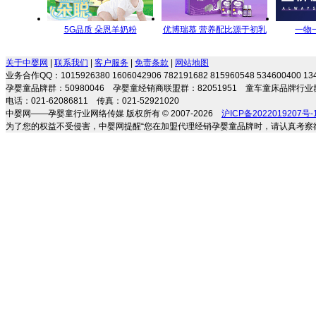
5G品质 朵恩羊奶粉
优博瑞慕 营养配比源于初乳
一物
5GYoungMa的选择
研究
关于中婴网
|
联系我们
|
客户服务
|
免责条款
|
网站地图
业务合作QQ：1015926380 1606042906 782191682 815960548 534600400 
孕婴童品牌群：50980046 孕婴童经销商联盟群：82051951 童车童床品牌行业群
电话：021-62086811 传真：021-52921020
中婴网——孕婴童行业网络传媒 版权所有 © 2007-2026
沪ICP备2022019207号-
为了您的权益不受侵害，中婴网提醒“您在加盟代理经销孕婴童品牌时，请认真考察