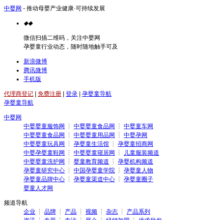
中婴网
- 推动母婴产业健康·可持续发展
◆
◆
微信扫描二维码，关注中婴网
孕婴童行业动态，随时随地触手可及
新浪微博
腾讯微博
手机版
代理商登记
|
免费注册
|
登录
|
孕婴童导航
孕婴童导航
中婴网
中婴婴童服饰网
┆
中婴婴童食品网
┆
中婴童车网
中婴婴童食品网
┆
中婴婴童用品网
┆
中婴孕网
中婴婴童玩具网
┆
孕婴童生活馆
┆
孕婴童招商网
中婴孕婴童鞋网
┆
中婴婴童寝居网
┆
儿童服装频道
中婴婴童洗护网
┆
婴童教育频道
┆
孕婴机构频道
孕婴童研究中心
┆
中国孕婴童学院
┆
孕婴童人物
孕婴童品牌中心
┆
孕婴童渠道中心
┆
孕婴童圈子
婴童人才网
频道导航
企业
┆
品牌
┆
产品
┆
视频
┆
杂志
┆
产品系列