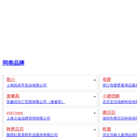
同类品牌
凯心
母爱
上海悦采芳实业有限公司
浙江母爱婴童用品股
麦睿高
小鹿优鲜
安徽优乐汇贸易有限公司（麦睿高）
北京宝贝优鲜科技有
vivi tree
惠贝贝
上海义金品牌管理有限公司
深圳市惠贝贝科技有
羚恩贝贝
乾童
陕西红星美羚乳业股份有限公司
河北贝林儿童用品有