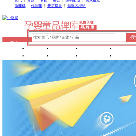
资讯
┆
专题
┆
专访
┆
展会
┆
经销加盟
┆
供求批发
微商机
┆
代理商
┆
开店指导
┆
母婴区域站
免费入驻
品牌库
搜
搜索 资讯 / 品牌 / 企业 / 产品
首页
奶粉
纸尿裤
婴童洗护
婴装棉
玩具
辅食
零 食
营养食品
喂养用