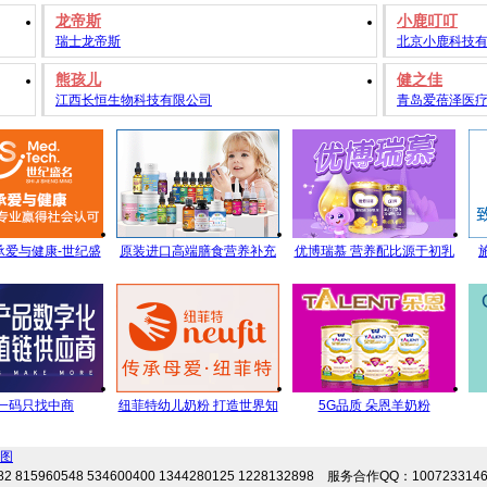
龙帝斯
小鹿叮叮
瑞士龙帝斯
北京小鹿科技
熊孩儿
健之佳
江西长恒生物科技有限公司
青岛爱蓓泽医
承爱与健康-世纪盛
原装进口高端膳食营养补充
优博瑞慕 营养配比源于初乳
位儿童营养管理
剂 专注宝宝营养 伴随健康成
研究
长
一码只找中商
纽菲特幼儿奶粉 打造世界知
5G品质 朵恩羊奶粉
名品牌，铸造世界信赖品
5GYoungMa的选择
图
质！
2 815960548 534600400 1344280125 1228132898 服务合作QQ：100723314