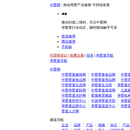
中婴网
- 推动母婴产业健康·可持续发展
◆
◆
微信扫描二维码，关注中婴网
孕婴童行业动态，随时随地触手可及
新浪微博
腾讯微博
手机版
代理商登记
|
免费注册
|
登录
|
孕婴童导航
孕婴童导航
中婴网
中婴婴童服饰网
┆
中婴婴童食品网
┆
中婴
中婴婴童食品网
┆
中婴婴童用品网
┆
中婴
中婴婴童玩具网
┆
孕婴童生活馆
┆
孕婴童
中婴孕婴童鞋网
┆
中婴婴童寝居网
┆
儿童
中婴婴童洗护网
┆
婴童教育频道
┆
孕婴机
孕婴童研究中心
┆
中国孕婴童学院
┆
孕婴
孕婴童品牌中心
┆
孕婴童渠道中心
┆
孕婴
婴童人才网
频道导航
企业
┆
品牌
┆
产品
┆
视频
┆
杂志
┆
产品