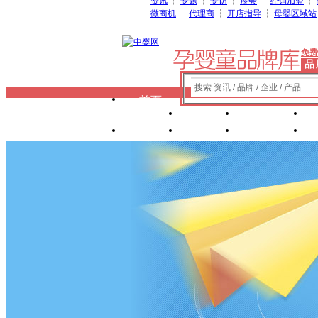
资讯
┆
专题
┆
专访
┆
展会
┆
经销加盟
┆
微商机
┆
代理商
┆
开店指导
┆
母婴区域站
免费
品
搜索 资讯 / 品牌 / 企业 / 产品
首页
奶粉
纸尿裤
玩具
辅食
零 食