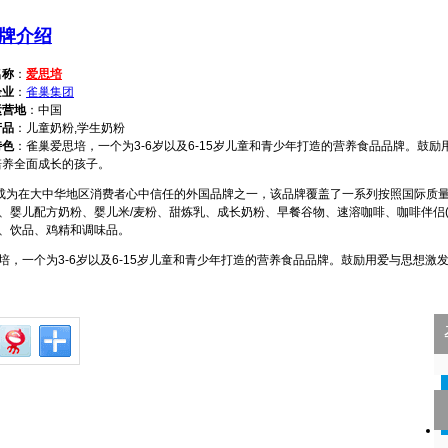
牌介绍
名称
：
爱思培
企业
：
雀巢集团
运营地
：中国
产品
：儿童奶粉,学生奶粉
特色
：雀巢爱思培，一个为3-6岁以及6-15岁儿童和青少年打造的营养食品品牌。鼓
培养全面成长的孩子。
为在大中华地区消费者心中信任的外国品牌之一，该品牌覆盖了一系列按照国际质
、婴儿配方奶粉、婴儿米/麦粉、甜炼乳、成长奶粉、早餐谷物、速溶咖啡、咖啡伴侣(
、饮品、鸡精和调味品。
一个为3-6岁以及6-15岁儿童和青少年打造的营养食品品牌。鼓励用爱与思想激