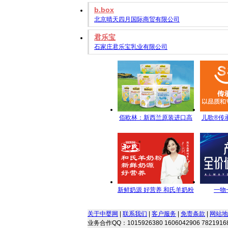
b.box
北京晴天四月国际商贸有限公司
君乐宝
石家庄君乐宝乳业有限公司
佰欧林：新西兰原装进口高
儿歌®传
端母婴营养食品
名全方
新鲜奶源 好营养 和氏羊奶粉
一物
每一滴都是新鲜的承诺
关于中婴网
|
联系我们
|
客户服务
|
免责条款
|
网站地
业务合作QQ：1015926380 1606042906 78219168