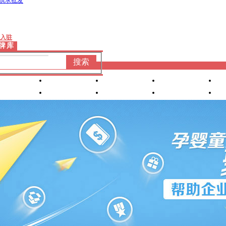
供求批发
入驻
牌库
搜索
婴童洗护
婴装棉品
车床座椅
产康服务
营养食品
喂养用品
小家
电
孕妈专区