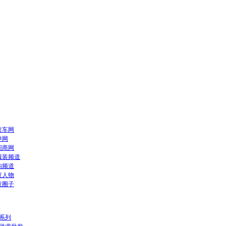
童车网
孕网
招商网
服装频道
构频道
童人物
童圈子
系列