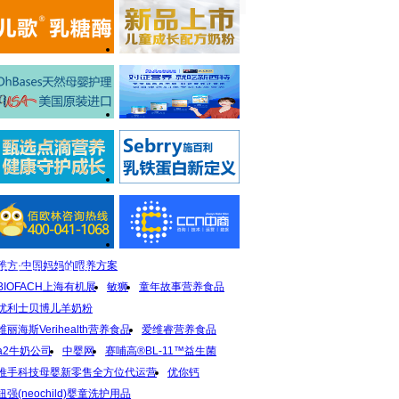
稚方·中国妈妈的喂养方案
推荐热门品牌
BIOFACH上海有机展
敏狮
童年故事营养食品
优利士贝博儿羊奶粉
维丽海斯Verihealth营养食品
爱维睿营养食品
a2牛奶公司
中婴网
赛哺高®BL-11™益生菌
推手科技母婴新零售全方位代运营
优你钙
纽强(neochild)婴童洗护用品