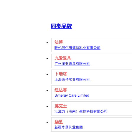
同类品牌
法博
呼伦贝尔纽籁特乳业有限公司
九爱道具
广州澳亚道具有限公司
卜瑞塔
上海德持实业有限公司
纽达睿
Synergy Care Limited
博克士
汇滋力（湖南）生物科技有限公司
华垦
新疆华垦乳业集团