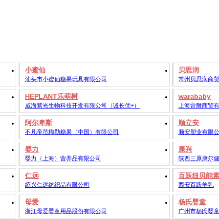
小蜜仙
贝思润
汕头市小蜜仙糖果玩具有限公司
常州贝思润商
HEPLANT乐萌树
warababy
威海紫光生物科技开发有限公司（诚长优+）
上海雷耐商贸
阿尔卑斯
顺立安
不凡帝范梅勒糖果（中国）有限公司
顺安塑业有限
婴力
康兴
婴力（上海）营养品有限公司
陕西三原康尔
仁远
百跃纽贝能
绍兴仁远纺织品有限公司
西安百跃羊乳
母爱
杨氏婴童
浙江母爱婴童用品股份有限公司
广州市杨氏婴