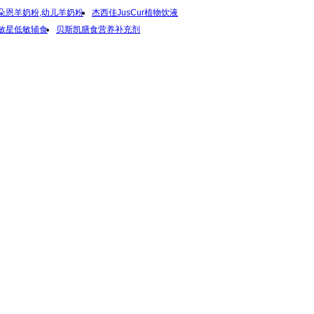
朵恩羊奶粉,幼儿羊奶粉
杰西佳JusCur植物饮液
敏星低敏辅食
贝斯凯膳食营养补充剂