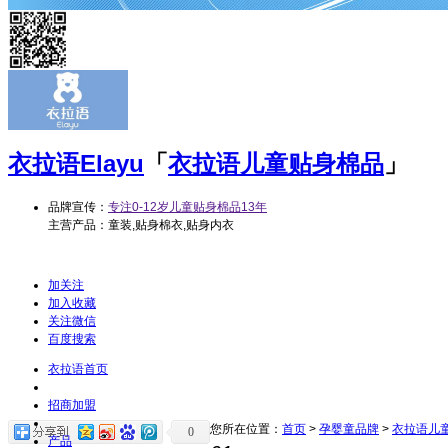
衣拉语
Elayu
「
衣拉语儿童贴身棉品
」
品牌宣传：
专注0-12岁儿童贴身棉品13年
主营产品：童装,贴身棉衣,贴身内衣
加关注
加入收藏
关注微信
百度搜索
衣拉语首页
招商加盟
您所在位置：
首页
>
孕婴童品牌
>
衣拉语儿
0
产品