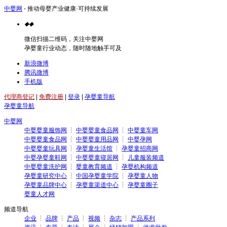
中婴网
- 推动母婴产业健康·可持续发展
◆
◆
微信扫描二维码，关注中婴网
孕婴童行业动态，随时随地触手可及
新浪微博
腾讯微博
手机版
代理商登记
|
免费注册
|
登录
|
孕婴童导航
孕婴童导航
中婴网
中婴婴童服饰网
┆
中婴婴童食品网
┆
中婴童车网
中婴婴童食品网
┆
中婴婴童用品网
┆
中婴孕网
中婴婴童玩具网
┆
孕婴童生活馆
┆
孕婴童招商网
中婴孕婴童鞋网
┆
中婴婴童寝居网
┆
儿童服装频道
中婴婴童洗护网
┆
婴童教育频道
┆
孕婴机构频道
孕婴童研究中心
┆
中国孕婴童学院
┆
孕婴童人物
孕婴童品牌中心
┆
孕婴童渠道中心
┆
孕婴童圈子
婴童人才网
频道导航
企业
┆
品牌
┆
产品
┆
视频
┆
杂志
┆
产品系列