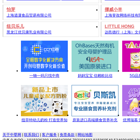
怡芽
挪威小羊
上海逍潇食品贸易有限公司
上海斐孜网络科技有
纽贝乐儿
LITTLE HONG
黑龙江优贝康乳业有限公司
达邑德行（上海）文
一物一码只找中商
妈妈宝宝 信赖欧比信
5G品
5GY
纽菲特幼儿奶粉 打造世界知
原装进口高端膳食营养补充
优博瑞慕
名品牌，铸造世界信赖品
剂 专注宝宝营养 伴随健康成
关于中婴网
|
联系我们
|
客户服务
|
免责条款
|
网站地图
质！
长