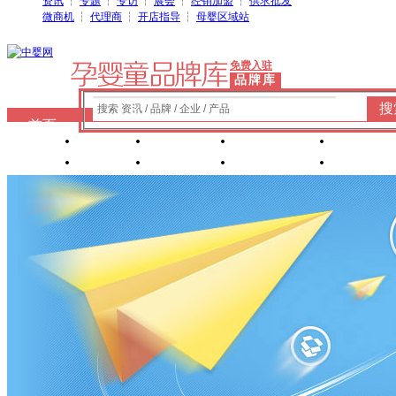
资讯
┆
专题
┆
专访
┆
展会
┆
经销加盟
┆
供求批发
微商机
┆
代理商
┆
开店指导
┆
母婴区域站
免费入驻
品牌库
搜
搜索 资讯 / 品牌 / 企业 / 产品
首页
奶粉
纸尿裤
婴童洗护
婴装棉
玩具
辅食
零 食
营养食品
喂养用