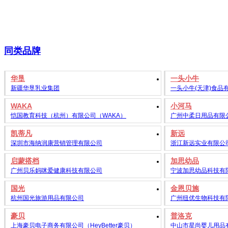
同类品牌
华垦
一头小牛
新疆华垦乳业集团
一头小牛(天津)食品
WAKA
小河马
恺国教育科技（杭州）有限公司（WAKA）
广州中柔日用品有限
凯蒂凡
新远
深圳市海纳润康营销管理有限公司
浙江新远实业有限公
启蒙搭档
加思幼品
广州贝乐妈咪爱健康科技有限公司
宁波加思幼品科技有
国光
金恩贝施
杭州国光旅游用品有限公司
广州纽优生物科技有
豪贝
普洛克
上海豪贝电子商务有限公司（HeyBetter豪贝）
中山市星尚婴儿用品