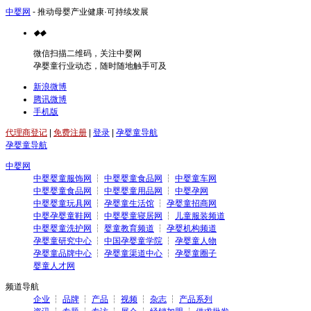
中婴网
- 推动母婴产业健康·可持续发展
◆
◆
微信扫描二维码，关注中婴网
孕婴童行业动态，随时随地触手可及
新浪微博
腾讯微博
手机版
代理商登记
|
免费注册
|
登录
|
孕婴童导航
孕婴童导航
中婴网
中婴婴童服饰网
┆
中婴婴童食品网
┆
中婴童车网
中婴婴童食品网
┆
中婴婴童用品网
┆
中婴孕网
中婴婴童玩具网
┆
孕婴童生活馆
┆
孕婴童招商网
中婴孕婴童鞋网
┆
中婴婴童寝居网
┆
儿童服装频道
中婴婴童洗护网
┆
婴童教育频道
┆
孕婴机构频道
孕婴童研究中心
┆
中国孕婴童学院
┆
孕婴童人物
孕婴童品牌中心
┆
孕婴童渠道中心
┆
孕婴童圈子
婴童人才网
频道导航
企业
┆
品牌
┆
产品
┆
视频
┆
杂志
┆
产品系列