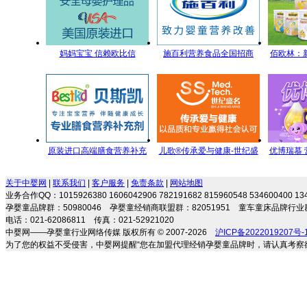
妈妈宝宝 信赖欧比信
施百利营养食品全国招商
佰欧林：
端母
原装进口高端膳食营养补充
儿歌®传承爱与健康-世纪盛
优博瑞慕
剂 专注宝宝营养 伴随健康成
名全方位儿童营养管理
关于中婴网
|
联系我们
|
客户服务
|
免责条款
|
网站地图
长
业务合作QQ：1015926380 1606042906 782191682 815960548 534600400 
孕婴童品牌群：50980046 孕婴童经销商联盟群：82051951 童车童床品牌行业群
电话：021-62086811 传真：021-52921020
中婴网——孕婴童行业网络传媒 版权所有 © 2007-2026
沪ICP备2022019207号-
为了您的权益不受侵害，中婴网提醒“您在加盟代理经销孕婴童品牌时，请认真考察