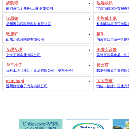
娇韵诗
他她成长
娇韵诗电子商务(上海)有限公司
宁波怡哲国际贸易有
汉思铂
小熊威士尼
扬州容尔乐医药科技有限公司
长春哆哆星商贸有限
乾唐轩
蒙牛
山东北钛河陶瓷有限公司
内蒙古欧世蒙牛乳制
互理互理
美赞臣亲舒
上海互丽实业有限公司
美赞臣营养食品（中
单车小子
优比丽
优鲜工坊（浙江）食品有限公司（单车小子）
临夏州燎原乳业有限
mini hapi
宝宝专家
温州西拉电子商务有限公司
怡佳（福建）卫生用