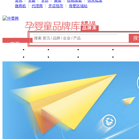
资讯
┆
专题
┆
专访
┆
展会
┆
经销加盟
┆
供求批发
微商机
┆
代理商
┆
开店指导
┆
母婴区域站
免费入驻
品牌库
搜
搜索 资讯 / 品牌 / 企业 / 产品
首页
奶粉
纸尿裤
婴童洗护
婴装棉
玩具
辅食
零 食
营养食品
喂养用