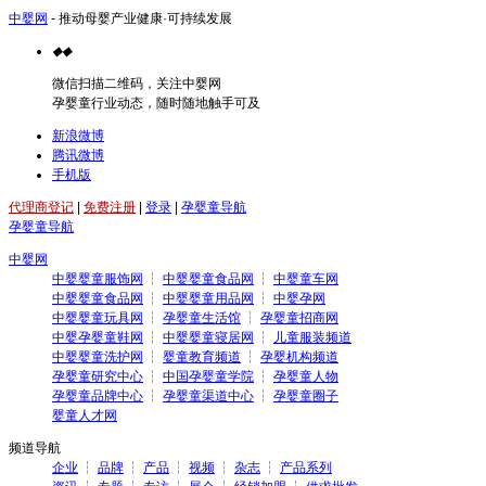
中婴网
- 推动母婴产业健康·可持续发展
◆
◆
微信扫描二维码，关注中婴网
孕婴童行业动态，随时随地触手可及
新浪微博
腾讯微博
手机版
代理商登记
|
免费注册
|
登录
|
孕婴童导航
孕婴童导航
中婴网
中婴婴童服饰网
┆
中婴婴童食品网
┆
中婴童车网
中婴婴童食品网
┆
中婴婴童用品网
┆
中婴孕网
中婴婴童玩具网
┆
孕婴童生活馆
┆
孕婴童招商网
中婴孕婴童鞋网
┆
中婴婴童寝居网
┆
儿童服装频道
中婴婴童洗护网
┆
婴童教育频道
┆
孕婴机构频道
孕婴童研究中心
┆
中国孕婴童学院
┆
孕婴童人物
孕婴童品牌中心
┆
孕婴童渠道中心
┆
孕婴童圈子
婴童人才网
频道导航
企业
┆
品牌
┆
产品
┆
视频
┆
杂志
┆
产品系列