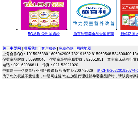
长
5G品质 朵恩羊奶粉
施百利营养食品全国招商
新鲜奶源 
5GYoungMa的选择
每一滴
关于中婴网
|
联系我们
|
客户服务
|
免责条款
|
网站地图
业务合作QQ：1015926380 1606042906 782191682 815960548 534600400 
孕婴童品牌群：50980046 孕婴童经销商联盟群：82051951 童车童床品牌行业群
电话：021-62086811 传真：021-52921020
中婴网——孕婴童行业网络传媒 版权所有 © 2007-2026
沪ICP备2022019207号-
为了您的权益不受侵害，中婴网提醒“您在加盟代理经销孕婴童品牌时，请认真考察