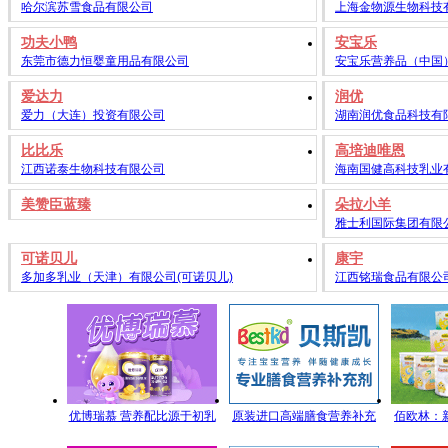
哈尔滨苏雪食品有限公司
上海金物源生物科技
功夫小鸭
安宝乐
东莞市德力恒婴童用品有限公司
安宝乐营养品（中国
爱达力
润优
爱力（大连）投资有限公司
湖南润优食品科技有
比比乐
高培迪唯恩
江西诺泰生物科技有限公司
海南国健高科技乳业
美赞臣蓝臻
朵拉小羊
雅士利国际集团有限
可诺贝儿
康宇
多加多乳业（天津）有限公司(可诺贝儿)
江西铭瑞食品有限公
优博瑞慕 营养配比源于初乳
原装进口高端膳食营养补充
佰欧林：
研究
剂 专注宝宝营养 伴随健康成
端母