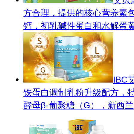
方合理，提供的核心营养素包
钙，初乳碱性蛋白和水解蛋黄粉
IB
铁蛋白调制乳粉升级配方，特
酵母β-葡聚糖（G），新西兰