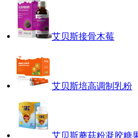
艾贝斯接骨木莓
艾贝斯培高调制乳粉
艾贝斯蘑菇粉凝胶糖