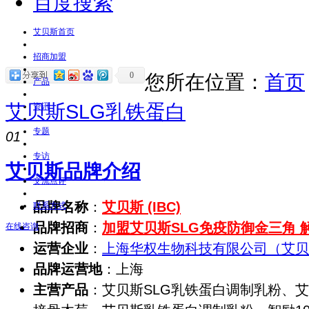
百度搜索
艾贝斯首页
招商加盟
0
您所在位置：
首页
产品
艾贝斯SLG乳铁蛋白
资讯
专题
01
专访
艾贝斯品牌介绍
交流点评
品牌名称
：
艾贝斯 (IBC)
联系方式
品牌招商
：
加盟艾贝斯SLG免疫防御金三角 解
在线咨询
运营企业
：
上海华权生物科技有限公司（艾贝
品牌运营地
：上海
主营产品
：艾贝斯SLG乳铁蛋白调制乳粉、