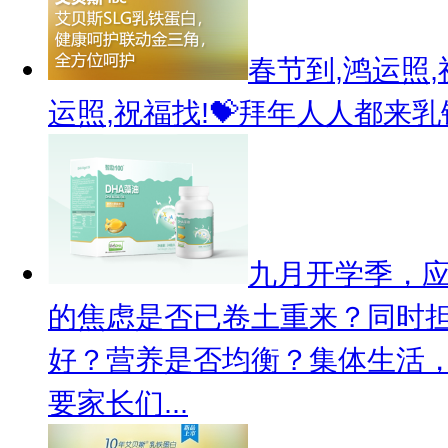
春节到,鸿运照
运照,祝福找!💝拜年人人都来
九月开学季，应
的焦虑是否已卷土重来？同时
好？营养是否均衡？集体生活
要家长们...