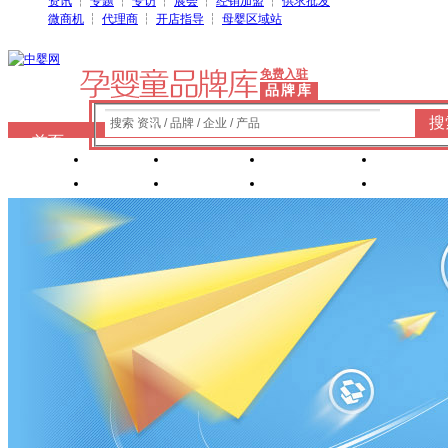
资讯
┆
专题
┆
专访
┆
展会
┆
经销加盟
┆
供求批发
微商机
┆
代理商
┆
开店指导
┆
母婴区域站
免费入驻
品牌库
搜
搜索 资讯 / 品牌 / 企业 / 产品
首页
奶粉
纸尿裤
婴童洗护
婴装棉
玩具
辅食
零 食
营养食品
喂养用