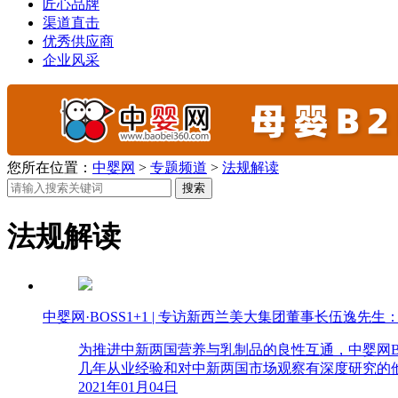
匠心品牌
渠道直击
优秀供应商
企业风采
您所在位置：
中婴网
>
专题频道
>
法规解读
搜索
法规解读
中婴网·BOSS1+1 | 专访新西兰美大集团董事长伍逸先
为推进中新两国营养与乳制品的良性互通，中婴网BOS
几年从业经验和对中新两国市场观察有深度研究的
2021年01月04日