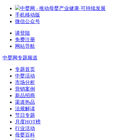
中婴网 - 推动母婴产业健康·可持续发展
手机移动版
微信公众号
请登陆
免费注册
网站导航
中婴网
专题频道
专题首页
中婴活动
市场分析
营销案例
新品招商
渠道热品
法规解读
节日专题
月度HOT榜
行业活动
母婴百科