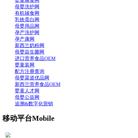
婴童辅食网
母婴洗护网
有机辅食网
乳铁蛋白网
母婴用品网
孕产洗护网
孕产康网
新西兰奶粉网
母婴益生菌网
进口营养食品OEM
婴童装网
配方注册查询
母婴渠道优品网
新西兰营养食品OEM
婴童人才网
母婴公益网
追溯&数字化营销
移动平台
Mobile