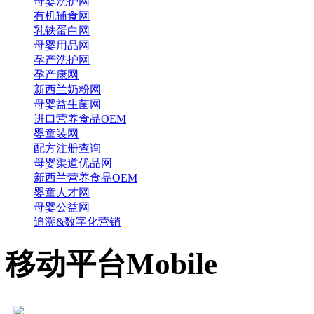
母婴洗护网
有机辅食网
乳铁蛋白网
母婴用品网
孕产洗护网
孕产康网
新西兰奶粉网
母婴益生菌网
进口营养食品OEM
婴童装网
配方注册查询
母婴渠道优品网
新西兰营养食品OEM
婴童人才网
母婴公益网
追溯&数字化营销
移动平台
Mobile