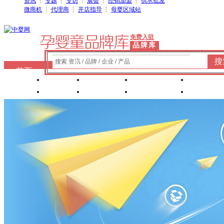
资讯
┆
专题
┆
专访
┆
展会
┆
经销加盟
┆
供求批发
微商机
┆
代理商
┆
开店指导
┆
母婴区域站
免费入驻
品牌库
搜
搜索 资讯 / 品牌 / 企业 / 产品
首页
奶粉
纸尿裤
婴童洗护
婴装棉
玩具
辅食
零 食
营养食品
喂养用