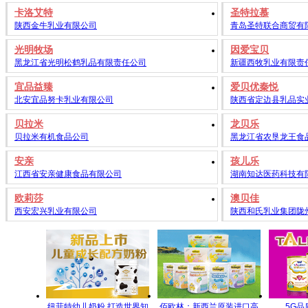
卡洛艾特
圣特拉慕
陕西金牛乳业有限公司
青岛圣特联合商贸有
光明牧场
因爱宝贝
黑龙江省光明松鹤乳品有限责任公司
新疆西牧乳业有限责
宜品益臻
爱贝优秦悦
北安宜品努卡乳业有限公司
陕西省定边县乳品实
贝拉米
龙贝乐
贝拉米有机食品公司
黑龙江省农垦龙王食
安亲
孩儿乐
江西省安亲健康食品有限公司
湖南知达医药科技有
欧莉莎
澳贝佳
西安宏兴乳业有限公司
陕西和氏乳业集团陇
纽菲特幼儿奶粉 打造世界知
佰欧林：新西兰原装进口高
5G品