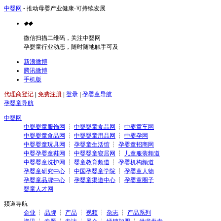
中婴网
- 推动母婴产业健康·可持续发展
◆
◆
微信扫描二维码，关注中婴网
孕婴童行业动态，随时随地触手可及
新浪微博
腾讯微博
手机版
代理商登记
|
免费注册
|
登录
|
孕婴童导航
孕婴童导航
中婴网
中婴婴童服饰网
┆
中婴婴童食品网
┆
中婴童车网
中婴婴童食品网
┆
中婴婴童用品网
┆
中婴孕网
中婴婴童玩具网
┆
孕婴童生活馆
┆
孕婴童招商网
中婴孕婴童鞋网
┆
中婴婴童寝居网
┆
儿童服装频道
中婴婴童洗护网
┆
婴童教育频道
┆
孕婴机构频道
孕婴童研究中心
┆
中国孕婴童学院
┆
孕婴童人物
孕婴童品牌中心
┆
孕婴童渠道中心
┆
孕婴童圈子
婴童人才网
频道导航
企业
┆
品牌
┆
产品
┆
视频
┆
杂志
┆
产品系列