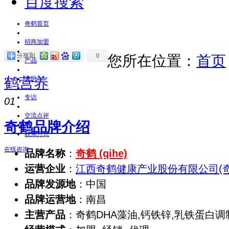
百度搜索
奇鹤首页
招商加盟
0
您所在位置：
首页
产品
鹤营养
资讯
专访
01
交流点评
奇鹤品牌介绍
联系方式
在线咨询
品牌名称
：
奇鹤 (qihe)
运营企业
：
江西奇鹤健康产业股份有限公司(奇
品牌发源地
：中国
品牌运营地
：南昌
主营产品
：奇鹤DHA藻油,钙铁锌,乳铁蛋白调