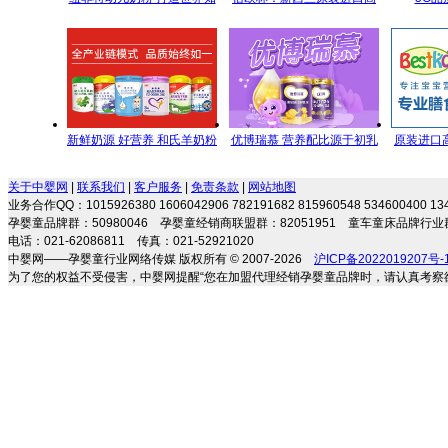
名品牌，铸造世界信赖品
端母婴营养食品
5GY
质！
新鲜奶源 好营养 和氏羊奶粉
优博瑞慕 营养配比源于初乳
原装进口
每一滴都是新鲜的承诺
研究
剂 专注宝
关于中婴网
|
联系我们
|
客户服务
|
免责条款
|
网站地图
业务合作QQ：1015926380 1606042906 782191682 815960548 534600400 
孕婴童品牌群：50980046 孕婴童经销商联盟群：82051951 童车童床品牌行业群
电话：021-62086811 传真：021-52921020
中婴网——孕婴童行业网络传媒 版权所有 © 2007-2026
沪ICP备2022019207号-
为了您的权益不受侵害，中婴网提醒“您在加盟代理经销孕婴童品牌时，请认真考察