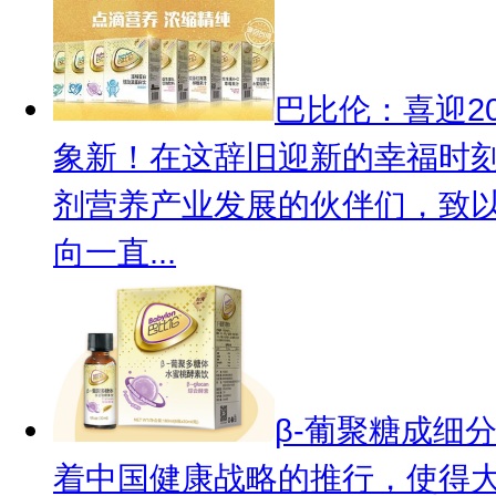
巴比伦：喜迎2
象新！在这辞旧迎新的幸福时
剂营养产业发展的伙伴们，致
向一直...
β-葡聚糖成细
着中国健康战略的推行，使得