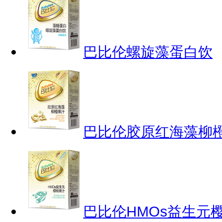
巴比伦螺旋藻蛋白饮
巴比伦胶原红海藻柳
巴比伦HMOs益生元