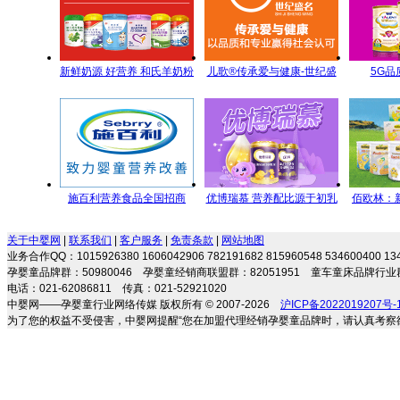
新鲜奶源 好营养 和氏羊奶粉
儿歌®传承爱与健康-世纪盛
5G品
每一滴都是新鲜的承诺
名全方位儿童营养管理
5GY
施百利营养食品全国招商
优博瑞慕 营养配比源于初乳
佰欧林：
研究
端母
关于中婴网
|
联系我们
|
客户服务
|
免责条款
|
网站地图
业务合作QQ：1015926380 1606042906 782191682 815960548 534600400 
孕婴童品牌群：50980046 孕婴童经销商联盟群：82051951 童车童床品牌行业群
电话：021-62086811 传真：021-52921020
中婴网——孕婴童行业网络传媒 版权所有 © 2007-2026
沪ICP备2022019207号-
为了您的权益不受侵害，中婴网提醒“您在加盟代理经销孕婴童品牌时，请认真考察