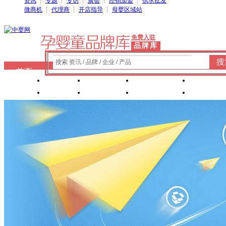
资讯
┆
专题
┆
专访
┆
展会
┆
经销加盟
┆
供求批发
微商机
┆
代理商
┆
开店指导
┆
母婴区域站
免费入驻
品牌库
搜
搜索 资讯 / 品牌 / 企业 / 产品
首页
奶粉
纸尿裤
婴童洗护
婴装棉
玩具
辅食
零 食
营养食品
喂养用