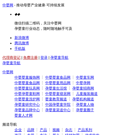
中婴网
- 推动母婴产业健康·可持续发展
◆
◆
微信扫描二维码，关注中婴网
孕婴童行业动态，随时随地触手可及
新浪微博
腾讯微博
手机版
代理商登记
|
免费注册
|
登录
|
孕婴童导航
孕婴童导航
中婴网
中婴婴童服饰网
┆
中婴婴童食品网
┆
中婴童车网
中婴婴童食品网
┆
中婴婴童用品网
┆
中婴孕网
中婴婴童玩具网
┆
孕婴童生活馆
┆
孕婴童招商网
中婴孕婴童鞋网
┆
中婴婴童寝居网
┆
儿童服装频道
中婴婴童洗护网
┆
婴童教育频道
┆
孕婴机构频道
孕婴童研究中心
┆
中国孕婴童学院
┆
孕婴童人物
孕婴童品牌中心
┆
孕婴童渠道中心
┆
孕婴童圈子
婴童人才网
频道导航
企业
┆
品牌
┆
产品
┆
视频
┆
杂志
┆
产品系列