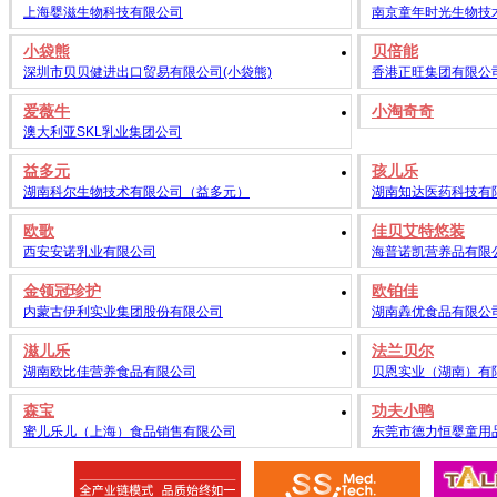
上海婴滋生物科技有限公司
南京童年时光生物技
小袋熊
贝倍能
深圳市贝贝健进出口贸易有限公司(小袋熊)
香港正旺集团有限公
爱薇牛
小淘奇奇
澳大利亚SKL乳业集团公司
益多元
孩儿乐
湖南科尔生物技术有限公司（益多元）
湖南知达医药科技有
欧歌
佳贝艾特悠装
西安安诺乳业有限公司
海普诺凯营养品有限
金领冠珍护
欧铂佳
内蒙古伊利实业集团股份有限公司
湖南羴优食品有限公
滋儿乐
法兰贝尔
湖南欧比佳营养食品有限公司
贝恩实业（湖南）有
森宝
功夫小鸭
蜜儿乐儿（上海）食品销售有限公司
东莞市德力恒婴童用