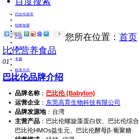
百度搜索
巴比伦首页
招商加盟
0
您所在位置：
首页
产品
比伦营养食品
资讯
专题
01
联系方式
巴比伦品牌介绍
在线咨询
品牌名称
：
巴比伦 (Babylon)
运营企业
：
东莞高育生物科技有限公司
品牌发源地
：台湾
主营产品
：巴比伦螺旋藻蛋白饮、巴比伦综合
巴比伦HMOs益生元、巴比伦酵母β-葡聚糖