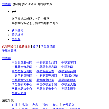
中婴网
- 推动母婴产业健康·可持续发展
◆
◆
微信扫描二维码，关注中婴网
孕婴童行业动态，随时随地触手可及
新浪微博
腾讯微博
手机版
代理商登记
|
免费注册
|
登录
|
孕婴童导航
孕婴童导航
中婴网
中婴婴童服饰网
┆
中婴婴童食品网
┆
中婴童车网
中婴婴童食品网
┆
中婴婴童用品网
┆
中婴孕网
中婴婴童玩具网
┆
孕婴童生活馆
┆
孕婴童招商网
中婴孕婴童鞋网
┆
中婴婴童寝居网
┆
儿童服装频道
中婴婴童洗护网
┆
婴童教育频道
┆
孕婴机构频道
孕婴童研究中心
┆
中国孕婴童学院
┆
孕婴童人物
孕婴童品牌中心
┆
孕婴童渠道中心
┆
孕婴童圈子
婴童人才网
频道导航
企业
┆
品牌
┆
产品
┆
视频
┆
杂志
┆
产品系列