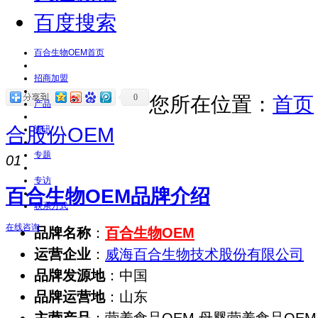
百度搜索
百合生物OEM首页
招商加盟
0
您所在位置：
首页
产品
合股份OEM
资讯
专题
01
专访
百合生物OEM品牌介绍
联系方式
在线咨询
品牌名称
：
百合生物OEM
运营企业
：
威海百合生物技术股份有限公司
品牌发源地
：中国
品牌运营地
：山东
主营产品
：营养食品OEM,母婴营养食品OEM