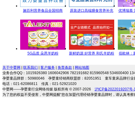
施百利营养食品全国招商
原装进口高端膳食营养补充
优博瑞慕
剂 专注宝宝营养 伴随健康成
长
5G品质 朵恩羊奶粉
新鲜奶源 好营养 和氏羊奶粉
佰欧林：
5GYoungMa的选择
每一滴都是新鲜的承诺
端母
关于中婴网
|
联系我们
|
客户服务
|
免责条款
|
网站地图
业务合作QQ：1015926380 1606042906 782191682 815960548 534600400 
孕婴童品牌群：50980046 孕婴童经销商联盟群：82051951 童车童床品牌行业群
电话：021-62086811 传真：021-52921020
中婴网——孕婴童行业网络传媒 版权所有 © 2007-2026
沪ICP备2022019207号-
为了您的权益不受侵害，中婴网提醒“您在加盟代理经销孕婴童品牌时，请认真考察