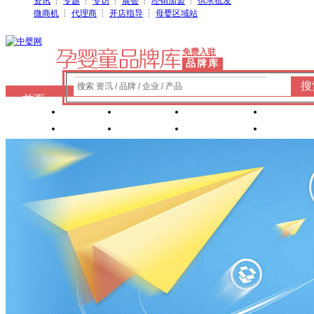
资讯
┆
专题
┆
专访
┆
展会
┆
经销加盟
┆
供求批发
微商机
┆
代理商
┆
开店指导
┆
母婴区域站
免费入驻
品牌库
搜
搜索 资讯 / 品牌 / 企业 / 产品
首页
奶粉
纸尿裤
婴童洗护
婴装棉
玩具
辅食
零 食
营养食品
喂养用