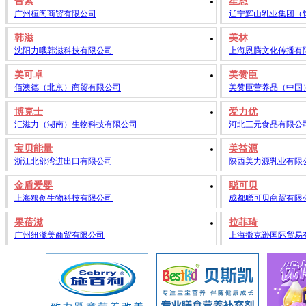
合素
星恩
广州桓阁商贸有限公司
辽宁辉山乳业集团（
韩滋
美林
沈阳力哦韩滋科技有限公司
上海恩腾文化传播有
美可卓
美赞臣
佰澳德（北京）商贸有限公司
美赞臣营养品（中国
博克士
爱力优
汇滋力（湖南）生物科技有限公司
河北三元食品有限公
宝贝能量
美益源
浙江北部湾进出口有限公司
陕西美力源乳业有限
金盾爱婴
聪可贝
上海粮创生物科技有限公司
成都聪可贝商贸有限
果蓓滋
拉菲琦
广州纽滋美商贸有限公司
上海撒克逊国际贸易有