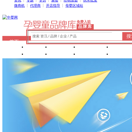
资讯
┆
专题
┆
专访
┆
展会
┆
经销加盟
┆
供求批发
微商机
┆
代理商
┆
开店指导
┆
母婴区域站
免费入驻
品牌库
搜
搜索 资讯 / 品牌 / 企业 / 产品
首页
奶粉
纸尿裤
婴童洗护
婴装棉
玩具
辅食
零 食
营养食品
喂养用