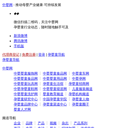
中婴网
- 推动母婴产业健康·可持续发展
◆
◆
微信扫描二维码，关注中婴网
孕婴童行业动态，随时随地触手可及
新浪微博
腾讯微博
手机版
代理商登记
|
免费注册
|
登录
|
孕婴童导航
孕婴童导航
中婴网
中婴婴童服饰网
┆
中婴婴童食品网
┆
中婴童车网
中婴婴童食品网
┆
中婴婴童用品网
┆
中婴孕网
中婴婴童玩具网
┆
孕婴童生活馆
┆
孕婴童招商网
中婴孕婴童鞋网
┆
中婴婴童寝居网
┆
儿童服装频道
中婴婴童洗护网
┆
婴童教育频道
┆
孕婴机构频道
孕婴童研究中心
┆
中国孕婴童学院
┆
孕婴童人物
孕婴童品牌中心
┆
孕婴童渠道中心
┆
孕婴童圈子
婴童人才网
频道导航
企业
┆
品牌
┆
产品
┆
视频
┆
杂志
┆
产品系列