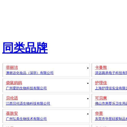
同类品牌
菲丽洁
卡曼熊
澳丽达化妆品（深圳）有限公司
清远琬承电子科技有
袋鼠妈妈
护理佳
广州爱韵生物科技有限公司
上海护理佳实业有限
贝伦适
可贝爽
江西贝伦适生物科技有限公司
佛山市惠婴乐卫生用
葆肤安
华昱
广州弘美生物技术有限公司
东莞市华昱硅胶制品