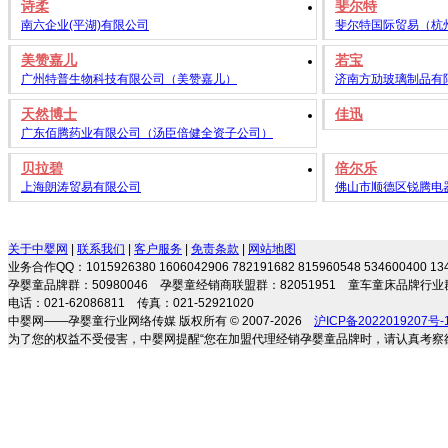
诗柔
斐尔特
南六企业(平湖)有限公司
斐尔特国际贸易（杭
美赞嘉儿
若宝
广州特普生物科技有限公司（美赞嘉儿）
济南方劢玻璃制品有
天然博士
佳迅
广东佰腾药业有限公司（汤臣倍健全资子公司）
贝拉碧
倍尔乐
上海朗涛贸易有限公司
佛山市顺德区锐腾电
关于中婴网
|
联系我们
|
客户服务
|
免责条款
|
网站地图
业务合作QQ：1015926380 1606042906 782191682 815960548 534600400 
孕婴童品牌群：50980046 孕婴童经销商联盟群：82051951 童车童床品牌行业群
电话：021-62086811 传真：021-52921020
中婴网——孕婴童行业网络传媒 版权所有 © 2007-2026
沪ICP备2022019207号-
为了您的权益不受侵害，中婴网提醒“您在加盟代理经销孕婴童品牌时，请认真考察