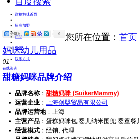
百度搜索
甜糖妈咪首页
招商加盟
0
您所在位置：
首页
产品
妈咪幼儿用品
资讯
联系方式
01
在线咨询
甜糖妈咪品牌介绍
品牌名称
：
甜糖妈咪 (SuikerMammy)
运营企业
：
上海创婴贸易有限公司
品牌运营地
：上海
主营产品
：蛋糕妈咪包,婴儿纳米围兜,婴童餐
经营模式
：经销, 代理