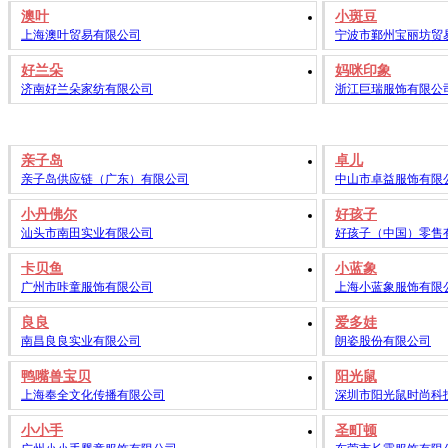
澳叶
小斑豆
上海澳叶贸易有限公司
宁波市鄞州宝丽坊贸
好兰朵
妈咪印象
济南好兰朵家纺有限公司
浙江巨瑞服饰有限公
亲子岛
卓儿
亲子岛供应链（广东）有限公司
中山市卓益服饰有限
小丹佛尔
好孩子
汕头市南田实业有限公司
好孩子（中国）零售
卡贝鱼
小蓝象
广州市咔童服饰有限公司
上海小蓝象服饰有限
良良
爱多娃
南昌良良实业有限公司
朗姿股份有限公司
鸭嘴兽宝贝
阳光鼠
上海奉全文化传播有限公司
深圳市阳光鼠时尚科
小小手
圣町顿