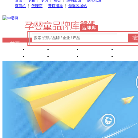
资讯
┆
专题
┆
专访
┆
展会
┆
经销加盟
┆
供求批发
微商机
┆
代理商
┆
开店指导
┆
母婴区域站
免费入驻
品牌库
搜
搜索 资讯 / 品牌 / 企业 / 产品
首页
奶粉
纸尿裤
婴童洗护
婴装棉
玩具
辅食
零 食
营养食品
喂养用