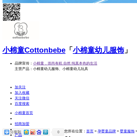
小棉童
Cottonbebe
「
小棉童幼儿服饰
」
品牌宣传：
小棉童，崇尚有机 自然 纯真本色的生活
主营产品：小棉童幼儿服饰、小棉童幼儿玩具
加关注
加入收藏
关注微信
百度搜索
小棉童首页
招商加盟
您所在位置：
首页
>
孕婴童品牌
>
婴童服饰
0
产品