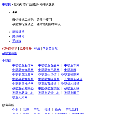
中婴网
- 推动母婴产业健康·可持续发展
◆
◆
微信扫描二维码，关注中婴网
孕婴童行业动态，随时随地触手可及
新浪微博
腾讯微博
手机版
代理商登记
|
免费注册
|
登录
|
孕婴童导航
孕婴童导航
中婴网
中婴婴童服饰网
┆
中婴婴童食品网
┆
中婴童车网
中婴婴童食品网
┆
中婴婴童用品网
┆
中婴孕网
中婴婴童玩具网
┆
孕婴童生活馆
┆
孕婴童招商网
中婴孕婴童鞋网
┆
中婴婴童寝居网
┆
儿童服装频道
中婴婴童洗护网
┆
婴童教育频道
┆
孕婴机构频道
孕婴童研究中心
┆
中国孕婴童学院
┆
孕婴童人物
孕婴童品牌中心
┆
孕婴童渠道中心
┆
孕婴童圈子
婴童人才网
频道导航
企业
┆
品牌
┆
产品
┆
视频
┆
杂志
┆
产品系列