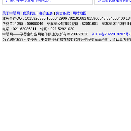
广州小小手婴童服饰有限公司
东莞市长霖服饰有限
关于中婴网
|
联系我们
|
客户服务
|
免责条款
|
网站地图
业务合作QQ：1015926380 1606042906 782191682 815960548 534600400 
孕婴童品牌群：50980046 孕婴童经销商联盟群：82051951 童车童床品牌行业群
电话：021-62086811 传真：021-52921020
中婴网——孕婴童行业网络传媒 版权所有 © 2007-2026
沪ICP备2022019207号-
为了您的权益不受侵害，中婴网提醒“您在加盟代理经销孕婴童品牌时，请认真考察