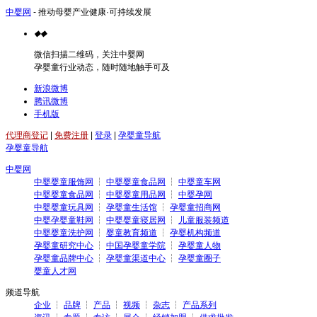
中婴网
- 推动母婴产业健康·可持续发展
◆
◆
微信扫描二维码，关注中婴网
孕婴童行业动态，随时随地触手可及
新浪微博
腾讯微博
手机版
代理商登记
|
免费注册
|
登录
|
孕婴童导航
孕婴童导航
中婴网
中婴婴童服饰网
┆
中婴婴童食品网
┆
中婴童车网
中婴婴童食品网
┆
中婴婴童用品网
┆
中婴孕网
中婴婴童玩具网
┆
孕婴童生活馆
┆
孕婴童招商网
中婴孕婴童鞋网
┆
中婴婴童寝居网
┆
儿童服装频道
中婴婴童洗护网
┆
婴童教育频道
┆
孕婴机构频道
孕婴童研究中心
┆
中国孕婴童学院
┆
孕婴童人物
孕婴童品牌中心
┆
孕婴童渠道中心
┆
孕婴童圈子
婴童人才网
频道导航
企业
┆
品牌
┆
产品
┆
视频
┆
杂志
┆
产品系列