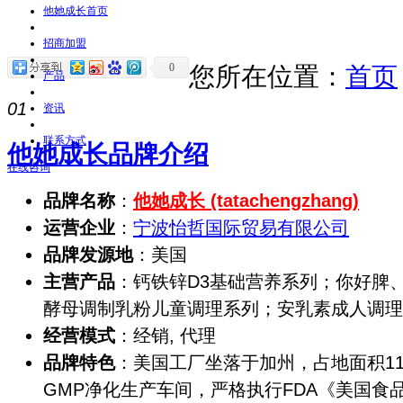
他她成长首页
招商加盟
0
您所在位置：
首页
产品
01
资讯
联系方式
他她成长品牌介绍
在线咨询
品牌名称
：
他她成长 (tatachengzhang)
运营企业
：
宁波怡哲国际贸易有限公司
品牌发源地
：美国
主营产品
：钙铁锌D3基础营养系列；你好脾、立
酵母调制乳粉儿童调理系列；安乳素成人调理
经营模式
：经销, 代理
品牌特色
：美国工厂坐落于加州，占地面积11
GMP净化生产车间，严格执行FDA《美国食