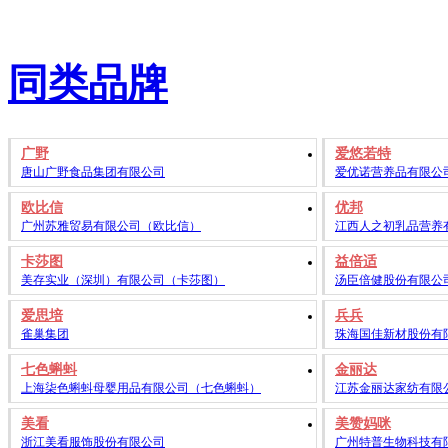
同类品牌
广野
爱悠若特
唐山广野食品集团有限公司
爱优诺营养品有限公
欧比信
优邦
广州苏雅贸易有限公司（欧比信）
江西人之初乳品营养
卡莎图
益倍适
美存实业（深圳）有限公司（卡莎图）
汤臣倍健股份有限公
爱思培
兵兵
雀巢集团
珠海国佳新材股份有
七色蝌蚪
金丽达
上海柒色蝌蚪母婴用品有限公司（七色蝌蚪）
江苏金丽达家纺有限
美看
美赞妈咪
浙江美看服饰股份有限公司
广州特普生物科技有