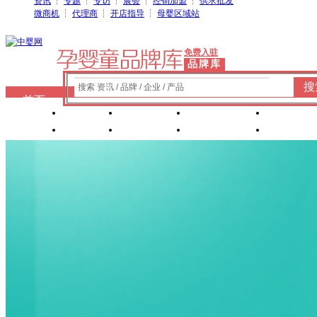
资讯
┆
专题
┆
专访
┆
展会
┆
经销加盟
┆
供求批发
微商机
┆
代理商
┆
开店指导
┆
母婴区域站
免费入驻
品牌库
搜
搜索 资讯 / 品牌 / 企业 / 产品
首页
奶粉
纸尿裤
婴童洗护
婴装棉
玩具
辅食
零 食
营养食品
喂养用