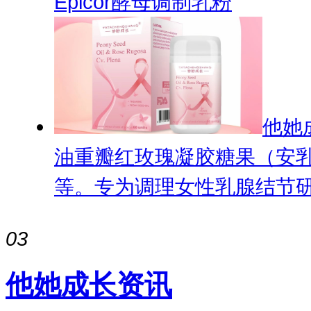
Epicor酵母调制乳粉
他她
油重瓣红玫瑰凝胶糖果（安
等。专为调理女性乳腺结节
03
他她成长资讯