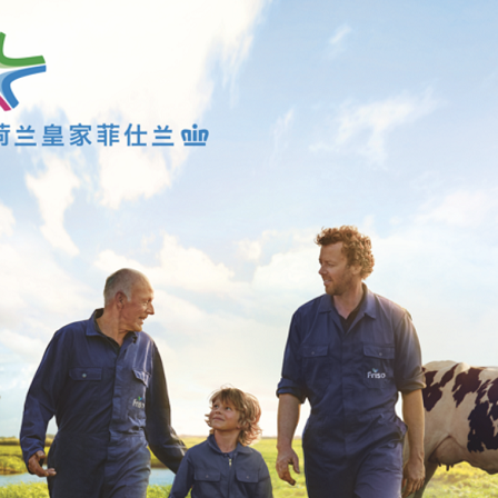
中婴网
- 推动母婴产业健康·可持续发展
◆
◆
微信扫描二维码，关注中婴网
孕婴童行业动态，随时随地触手可及
新浪微博
腾讯微博
手机版
代理商登记
|
免费注册
|
登录
|
孕婴童导航
孕婴童导航
中婴网
中婴婴童服饰网
┆
中婴婴童食品网
┆
中婴童车网
中婴婴童食品网
┆
中婴婴童用品网
┆
中婴孕网
中婴婴童玩具网
┆
孕婴童生活馆
┆
孕婴童招商网
中婴孕婴童鞋网
┆
中婴婴童寝居网
┆
儿童服装频道
中婴婴童洗护网
┆
婴童教育频道
┆
孕婴机构频道
孕婴童研究中心
┆
中国孕婴童学院
┆
孕婴童人物
孕婴童品牌中心
┆
孕婴童渠道中心
┆
孕婴童圈子