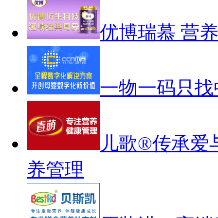
优博瑞慕 营
一物一码只找
儿歌®传承爱
养管理