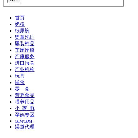
首页
奶粉
纸尿裤
婴童洗护
婴装棉品
车床座椅
产康服务
进口报关
产业机构
玩具
辅食
零 食
营养食品
喂养用品
小家
电
孕妈专区
OEM/OD
M
渠道代理