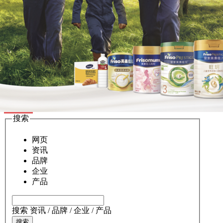
婴童人才网
频道导航
企业
┆
品牌
┆
产品
┆
视频
┆
杂志
┆
产品系列
资讯
┆
专题
┆
专访
┆
展会
┆
经销加盟
┆
供求批发
微商机
┆
代理商
┆
开店指导
┆
母婴区域站
免费入驻
品牌库
搜索
网页
资讯
品牌
企业
产品
搜索 资讯 / 品牌 / 企业 / 产品
搜索