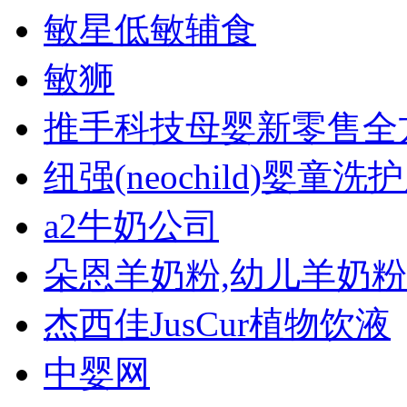
敏星低敏辅食
敏狮
推手科技母婴新零售全
纽强(neochild)婴童洗
a2牛奶公司
朵恩羊奶粉,幼儿羊奶粉
杰西佳JusCur植物饮液
中婴网