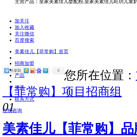
主营产品：皇家美素佳儿婴配粉,皇家美素佳儿旺玥儿童奶
加关注
加入收藏
关注微信
百度搜索
美素佳儿【菲常购】首页
招商加盟
0
您所在位置：
产品
资讯
【菲常购】项目招商组
联系方式
01
在线咨询
美素佳儿【菲常购】品