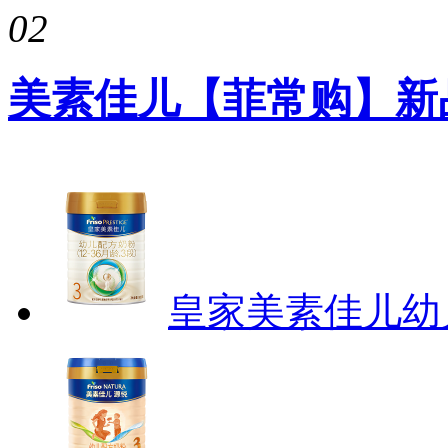
02
美素佳儿【菲常购】新
皇家美素佳儿幼儿配